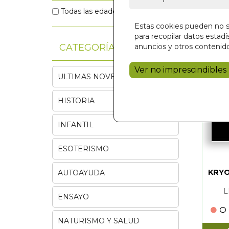
Todas las edades
(12)
Estas cookies pueden no se
para recopilar datos estadís
CATEGORÍAS
anuncios y otros contenido
Ver no imprescindibles
ULTIMAS NOVEDADES
HISTORIA
INFANTIL
ESOTERISMO
KRYO
AUTOAYUDA
L
ENSAYO
NATURISMO Y SALUD