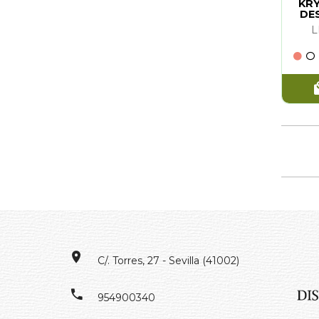
KRY
DE
L
C/. Torres, 27 - Sevilla (41002)
954900340