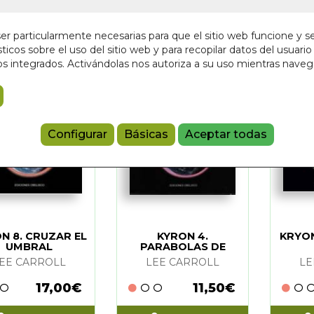
r particularmente necesarias para que el sitio web funcione y s
ticos sobre el uso del sitio web y para recopilar datos del usuario 
s integrados. Activándolas nos autoriza a su uso mientras nave
Configurar
Básicas
Aceptar todas
N 8. CRUZAR EL
KYRON 4.
KRYON
UMBRAL
PARABOLAS DE
KYRON
EE CARROLL
LEE CARROLL
LE
17,00€
11,50€