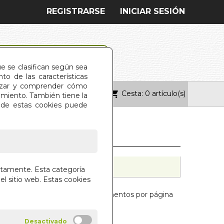
REGISTRARSE
INICIAR SESIÓN
ue se clasifican según sea
o de las características
alizar y comprender cómo
Cesta: 0 artículo(s)
ONTACTO
imiento. También tiene la
s de estas cookies puede
ctamente. Esta categoría
el sitio web. Estas cookies
Mostrar:
elementos por página