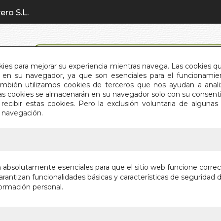
ero S.L.
BÚSQUEDA AVANZADA
okies para mejorar su experiencia mientras navega. Las cookies q
en su navegador, ya que son esenciales para el funcionamient
También utilizamos cookies de terceros que nos ayudan a an
INICIO
QUIÉNES SOMOS
C
Estas cookies se almacenarán en su navegador solo con su consent
recibir estas cookies. Pero la exclusión voluntaria de alguna
e navegación.
IO
>
RESULTADO BÚSQUEDA
son los resultados de tu búsqueda: lee carroll
n absolutamente esenciales para que el sitio web funcione corre
rantizan funcionalidades básicas y características de seguridad d
ormación personal.