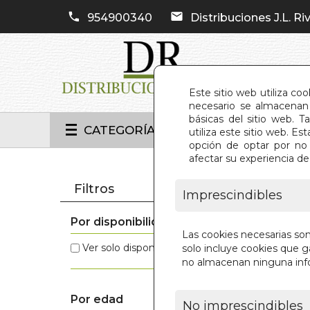
954900340
Distribuciones J.L. Riv
Este sitio web utiliza co
necesario se almacenan 
básicas del sitio web. 
CATEGORÍAS
utiliza este sitio web. 
opción de optar por no 
afectar su experiencia d
INIC
Filtros
Imprescindibles
Por disponibilidad
Estos 
Las cookies necesarias so
Ver solo disponibles
(0)
solo incluye cookies que ga
no almacenan ninguna inf
Por edad
No imprescindibles