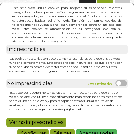
(0)
Este sitio web utiliza cookies para mejorar su experiencia mientras
navega. Las cookies que se clasifican según sea necesario se almacenan
en su navegador, ya que son esenciales para el funcionamiento de las
características básicas del sitio web. También utilizamos cookies de
terceros que nos ayudan a analizar y comprender cómo utiliza este sitio
web. Estas cookies se almacenarán en su navegador solo con su
consentimiento. También tiene la opción de optar por no recibir estas
cookies. Pero la exclusión voluntaria de algunas de estas cookies puede
afectar su experiencia de navegación.
Imprescindibles
Las cookies necesarias son absolutamente esenciales para que el sitio web
Literatura
funcione correctamente. Esta categoría solo incluye cookies que garantizan
funcionalidades básicas y características de seguridad del sitio web. Estas
Anterior
S
cookies no almacenan ninguna información personal.
No imprescindibles
Estas cookies pueden no ser particularmente necesarias para que el sitio
web funcione y se utilizan específicamente para recopilar datos estadísticos
ULTIMAS NOVEDADES
sobre el uso del sitio web y para recopilar datos del usuario a través de
análisis, anuncios y otros contenidos integrados. Activándolas nos autoriza a
su uso mientras navega por nuestra página web.
CALENDARIO DE LAS
Ver no imprescindibles
HADAS 2027
VV.AA.
Configurar
Básicas
Aceptar todas