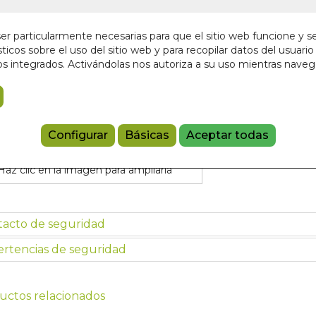
12,00 €
r particularmente necesarias para que el sitio web funcione y s
ticos sobre el uso del sitio web y para recopilar datos del usuario 
Añadir a 
s integrados. Activándolas nos autoriza a su uso mientras nave
9788412088
Referencia:
DH
Configurar
Básicas
Aceptar todas
Haz clic en la imagen para ampliarla
tacto de seguridad
rtencias de seguridad
uctos relacionados