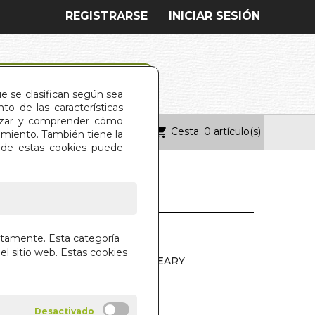
REGISTRARSE
INICIAR SESIÓN
ue se clasifican según sea
o de las características
alizar y comprender cómo
Cesta: 0 artículo(s)
ONTACTO
imiento. También tiene la
s de estas cookies puede
R SIENTA MEJOR
ctamente. Esta categoría
el sitio web. Estas cookies
PHER WILLARD Y WENDY O'LEARY
MA