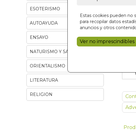
ESOTERISMO
Estas cookies pueden no se
para recopilar datos estadís
AUTOAYUDA
anuncios y otros contenido
ENSAYO
Ver no imprescindibles
NATURISMO Y SALUD
ORIENTALISMO
LITERATURA
RELIGION
Con
Adve
Prod