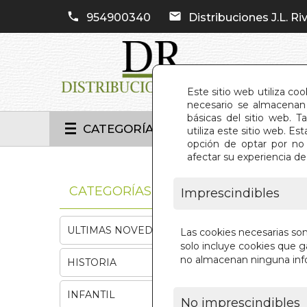
954900340
Distribuciones J.L. Riv
Este sitio web utiliza co
necesario se almacenan 
básicas del sitio web. 
CATEGORÍAS
utiliza este sitio web. 
opción de optar por no 
afectar su experiencia d
INIC
CATEGORÍAS
Imprescindibles
ULTIMAS NOVEDADES
Las cookies necesarias so
solo incluye cookies que ga
no almacenan ninguna inf
HISTORIA
INFANTIL
No imprescindibles