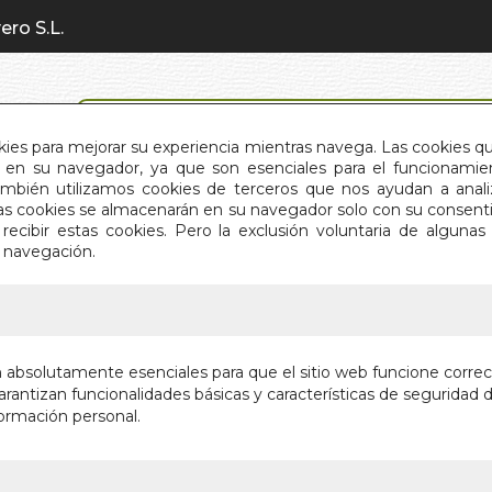
ero S.L.
BÚSQUEDA AVANZADA
okies para mejorar su experiencia mientras navega. Las cookies q
en su navegador, ya que son esenciales para el funcionamient
También utilizamos cookies de terceros que nos ayudan a an
INICIO
QUIÉNES SOMOS
C
Estas cookies se almacenarán en su navegador solo con su consent
recibir estas cookies. Pero la exclusión voluntaria de alguna
e navegación.
IO
>
RESPIRAR SIENTA MEJOR
RESPIRA
n absolutamente esenciales para que el sitio web funcione corre
rantizan funcionalidades básicas y características de seguridad d
Autor:
CHRISTO
ormación personal.
Editorial:
DHAR
En stock