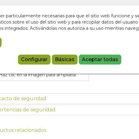
12,50 €
r particularmente necesarias para que el sitio web funcione y s
ticos sobre el uso del sitio web y para recopilar datos del usuario 
Añadir a 
s integrados. Activándolas nos autoriza a su uso mientras nave
9788412869
Configurar
Básicas
Aceptar todas
Haz clic en la imagen para ampliarla
tacto de seguridad
rtencias de seguridad
uctos relacionados