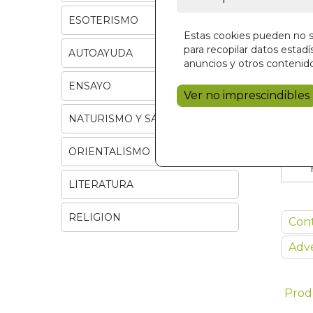
ESOTERISMO
Estas cookies pueden no se
para recopilar datos estadís
AUTOAYUDA
anuncios y otros contenido
ENSAYO
Ver no imprescindibles
NATURISMO Y SALUD
ORIENTALISMO
LITERATURA
RELIGION
Con
Adve
Prod