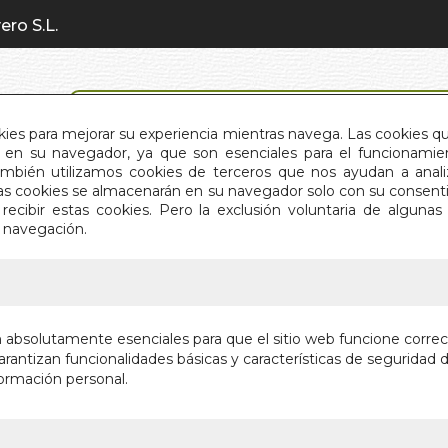
ero S.L.
BÚSQUEDA AVANZADA
okies para mejorar su experiencia mientras navega. Las cookies q
en su navegador, ya que son esenciales para el funcionamient
También utilizamos cookies de terceros que nos ayudan a an
INICIO
QUIÉNES SOMOS
C
Estas cookies se almacenarán en su navegador solo con su consent
recibir estas cookies. Pero la exclusión voluntaria de alguna
e navegación.
IO
>
CUENTAME CON CALMA
CUENTA
n absolutamente esenciales para que el sitio web funcione corre
rantizan funcionalidades básicas y características de seguridad d
Autor:
DEBORAH
ormación personal.
Editorial:
EDITO
En stock