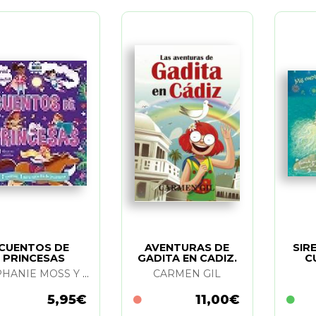
CUENTOS DE
AVENTURAS DE
SIRE
PRINCESAS
GADITA EN CADIZ.
C
LAS
P
STEPHANIE MOSS Y MONIQUE DONG
CARMEN GIL
5,95€
11,00€