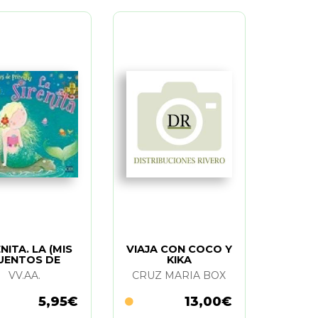
NITA. LA (MIS
VIAJA CON COCO Y
UENTOS DE
KIKA
RINCESAS)
VV.AA.
CRUZ MARIA BOX
5,95€
13,00€