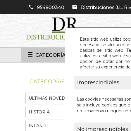
954900340
Distribuciones J.L. Riv
Este sitio web utiliza co
necesario se almacenan 
básicas del sitio web. 
CATEGORÍAS
utiliza este sitio web. 
opción de optar por no 
afectar su experiencia d
INIC
CATEGORÍAS
Imprescindibles
ULTIMAS NOVEDADES
Las cookies necesarias so
solo incluye cookies que ga
no almacenan ninguna inf
HISTORIA
INFANTIL
No imprescindibles