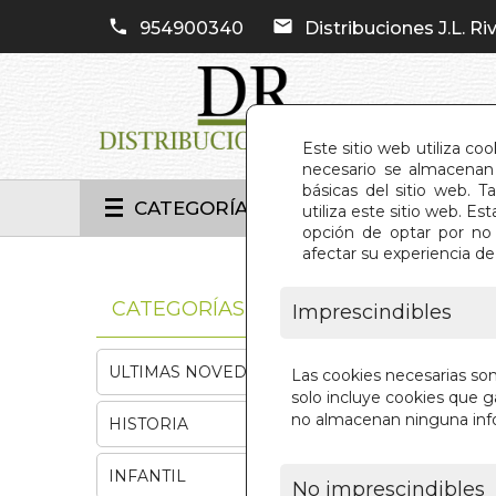
954900340
Distribuciones J.L. Riv
Este sitio web utiliza co
necesario se almacenan 
básicas del sitio web. 
CATEGORÍAS
utiliza este sitio web. 
opción de optar por no 
afectar su experiencia d
INIC
CATEGORÍAS
Imprescindibles
ULTIMAS NOVEDADES
Las cookies necesarias so
solo incluye cookies que ga
no almacenan ninguna inf
HISTORIA
INFANTIL
No imprescindibles