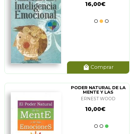
16,00€
Comprar
PODER NATURAL DE LA
MENTE Y LAS
EMOCIONES
ERNEST WOOD
10,00€