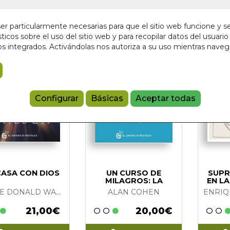
(2)
r particularmente necesarias para que el sitio web funcione y s
vedades
(1)
ticos sobre el uso del sitio web y para recopilar datos del usuario 
s integrados. Activándolas nos autoriza a su uso mientras nave
Configurar
Básicas
Aceptar todas
CASA CON DIOS
UN CURSO DE
SUPR
MILAGROS: LA
EN L
HARVEY
(1)
EXPLICACION SIMPLE
NAC
NEALE DONALD WALSCH
ALAN COHEN
ETH WAPNICK
(20)
21,00€
20,00€
HAWKINS
(12)