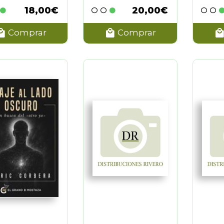
IETO
(1)
18,00€
20,00€
A TEBAR
(1)
ALOFRÉ
(1)
Comprar
Comprar
 MYSS
(1)
ILULLO
(1)
PBELL
(1)
TY
(1)
ÑELLAS PUIGGROS
(1)
MAR
(5)
WAPNICK
(8)
RIBARREN
(1)
CHEZ
(1)
INART
(1)
ILLER
(1)
 DILTS
(1)