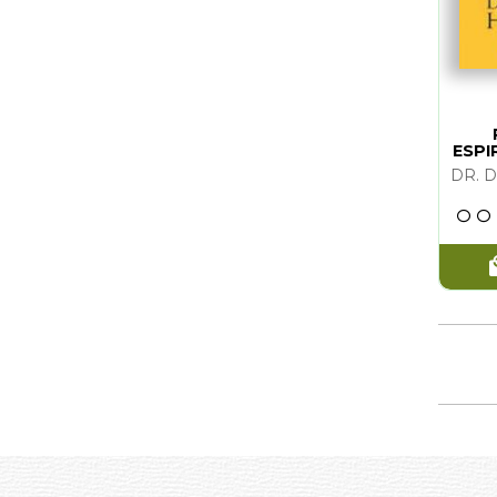
KENNETH WAPNINICK
(1)
ERMANNO 
CAROL M. HOWE
(1)
DR. MICH
DR. MICHAEL COTTON
(1)
FOUNDATI
HELEN SCHUCMAN
(1)
GLORIA Y
FOUNDATION FOR INNER PEACE
(1)
HELEN S
ESPI
KENNETH WAPNICK Y NORRIS CLARKE
(1)
JACOB IS
TRAS
MARYAM MAFI (TRADUCCION)
(1)
MARIO SA
MARIO SATZ
(1)
MARYAM M
GLORIA Y KENNETH WAPNICK
(1)
RUMI
STEPHEN GILLIGAN Y ROBERT DILTS
(1)
STEPHEN G
TAMI SIMON
(1)
THOMAS H
DEREK RYDALL
(1)
A. H. ALM
A. H. ALMAAS
(1)
DEREK RY
MICHAEL SHEA
(1)
DR. RICA
DR. RICARDO OROZCO
(1)
MARIAM MA