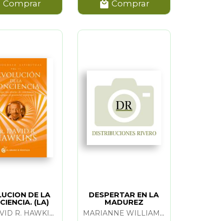
Comprar
Comprar
UCION DE LA
DESPERTAR EN LA
IENCIA. (LA)
MADUREZ
ESO ESP. VOL.
DR. DAVID R. HAWKINS
MARIANNE WILLIAMSON
II