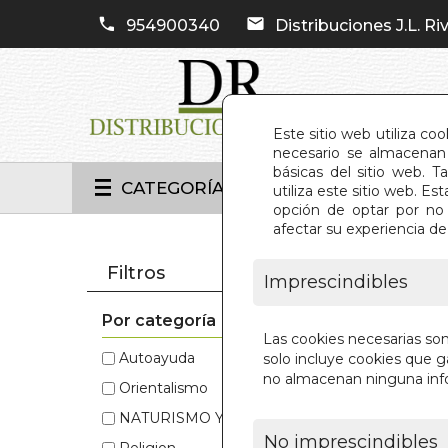
954900340
Distribuciones J.L. Riv
Este sitio web utiliza co
necesario se almacenan 
básicas del sitio web. 
CATEGORÍAS
utiliza este sitio web. 
opción de optar por no 
afectar su experiencia d
INIC
Filtros
Imprescindibles
Por categoría
Estos 
Las cookies necesarias so
Autoayuda
(98)
Autoayuda
solo incluye cookies que ga
no almacenan ninguna inf
Orientalismo
(49)
Esoterismo
NATURISMO Y SALUD
(12)
NATURISM
No imprescindibles
Religion
(2)
Orientalis