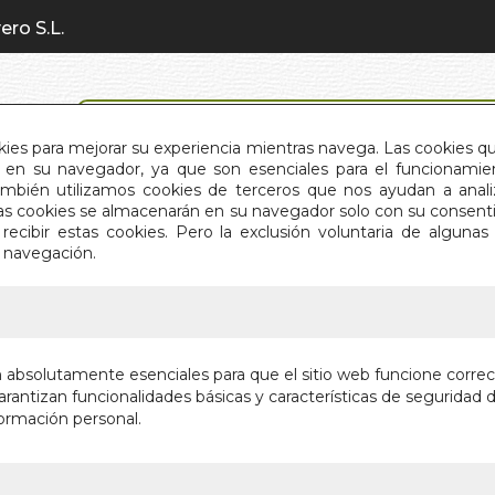
ero S.L.
BÚSQUEDA AVANZADA
okies para mejorar su experiencia mientras navega. Las cookies q
en su navegador, ya que son esenciales para el funcionamient
También utilizamos cookies de terceros que nos ayudan a an
INICIO
QUIÉNES SOMOS
C
Estas cookies se almacenarán en su navegador solo con su consent
recibir estas cookies. Pero la exclusión voluntaria de alguna
e navegación.
IO
>
RESULTADO BÚSQUEDA
son los resultados de tu búsqueda: el grano de mostaz
n absolutamente esenciales para que el sitio web funcione corre
(98)
rantizan funcionalidades básicas y características de seguridad d
ormación personal.
(1)
O Y SALUD
(12)
mo
(49)