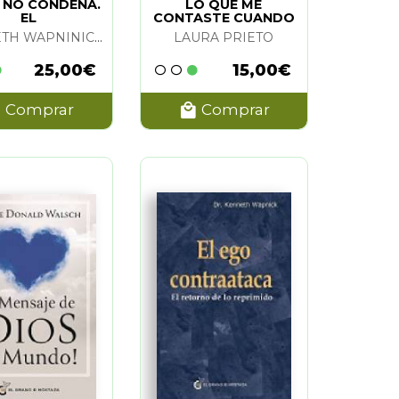
 NO CONDENA.
LO QUE ME
EL
CONTASTE CUANDO
TE HABIAS IDO
KENNETH WAPNINICK
LAURA PRIETO
25,00€
15,00€
Comprar
Comprar