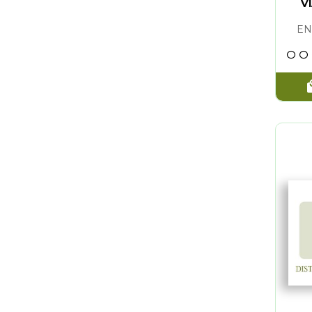
ROBERT DILTS Y STEPHEN GILLIGAN
(1)
ROBERT DI
V
PATRICK MILLER
(1)
ROSA MAR
EN
ANGELO DILULLO
(1)
JOSE LUIS
JORDI CAÑELLAS PUIGGROS
(1)
LESTER L
LESTER LEVENSON
(1)
LINDA Y 
LINDA Y CHARLIE BLOOM
(1)
SUZANNE B
JOSE LUIS MOLINA MILLAN
(1)
WAYNE W.
ENRIQUE BLAY LLAURADO
(1)
GLORIA W
ELI JAXON-BEAR
(1)
DAVID HO
DAVID HOFFMEISTER
(1)
ENRIQUE 
MARIANNE WILLIAMSON
(1)
MARIANNE
MIKE BOXHALL
(1)
JAVIER DE
KAHLIL GIBRAN
(1)
PAUL FERR
ROBERT SKUTCH
(1)
KENNETH 
PATRICIA BESADA
(1)
MIKE BOX