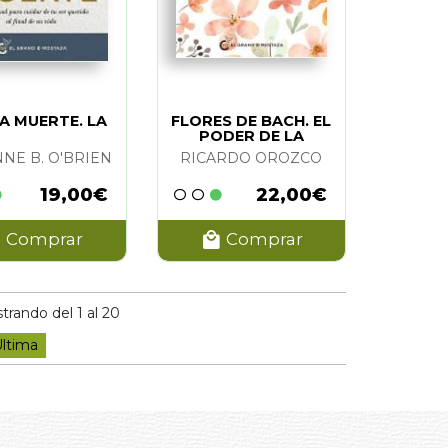
A MUERTE. LA
FLORES DE BACH. EL
PODER DE LA
ESPIRITUALIDAD
NE B. O'BRIEN
RICARDO OROZCO
19,00€
22,00€
Comprar
Comprar
rando del 1 al 20
ltima