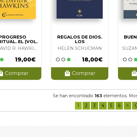
PAOELLI
(1)
AEL COTTON
(1)
ON FOR INNER PEACE
(1)
 KENNETH WAPNICK
(1)
PROGRESO
REGALOS DE DIOS.
BUEN
CHUCMAN
(1)
RITUAL. EL (VOL.
LOS
1) COMO
DR. DAVID R. HAWKINS
HELEN SCHUCMAN
SUZAN
RAEL LIBERMAN
(1)
CENDER EL EGO
TZ
(1)
19,00€
18,00€
AFI (TRADUCCION)
(1)
Comprar
Comprar
(1)
ILLIGAN Y ROBERT DILTS
(1)
ÜBL
(1)
Se han encontrado
163
elementos. Most
AAS
(1)
1
2
3
4
5
6
>
Ú
DALL
(1)
RDO OROZCO
(1)
FI Y MELITA KOLIN
(1)