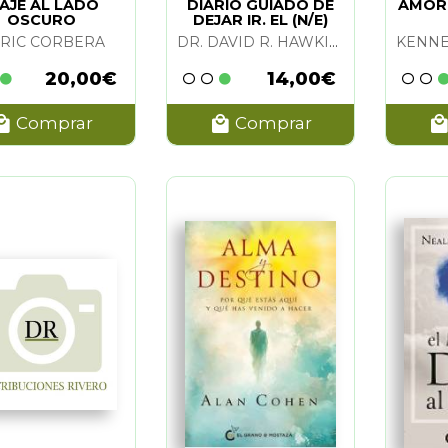
LTS Y STEPHEN GILLIGAN
IAJE AL LADO
(1)
DIARIO GUIADO DE
AMOR
OSCURO
DEJAR IR. EL (N/E)
IA WYNN
(1)
RIC CORBERA
DR. DAVID R. HAWKINS
 MOLINA MILLAN
(1)
20,00€
14,00€
EVENSON
(1)
Comprar
Comprar
CHARLIE BLOOM
(1)
. O'BRIEN
(1)
 DYER
(6)
APNICK Y KENNETH WAPNICK
(1)
FFMEISTER
(1)
BLAY LLAURADO
(1)
 WILLIAMSON
(1)
 MARIA
(1)
INI
(5)
WAPNINICK
(1)
HALL
(1)