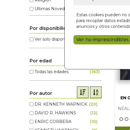
Ultimas Novedades
(1)
Religion
Estas cookies pueden no se
Esoterismo
(1)
Ultimas No
para recopilar datos estadís
anuncios y otros contenido
Por disponibilidad
Ver solo disponibles
(156)
Ver no imprescindibles
Por edad
Todas las edades
(163)
Por autor
EN 
DR. KENNETH WAPNICK
(20)
ANDREW 
DAVID R. HAWKINS
(12)
DR. KENN
ENRIC CORBERA
(10)
DAVID R. 