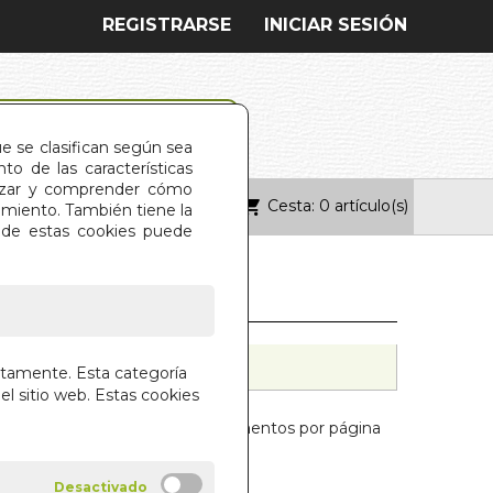
REGISTRARSE
INICIAR SESIÓN
ue se clasifican según sea
o de las características
alizar y comprender cómo
Cesta: 0 artículo(s)
ONTACTO
imiento. También tiene la
s de estas cookies puede
a
ctamente. Esta categoría
el sitio web. Estas cookies
Mostrar:
elementos por página