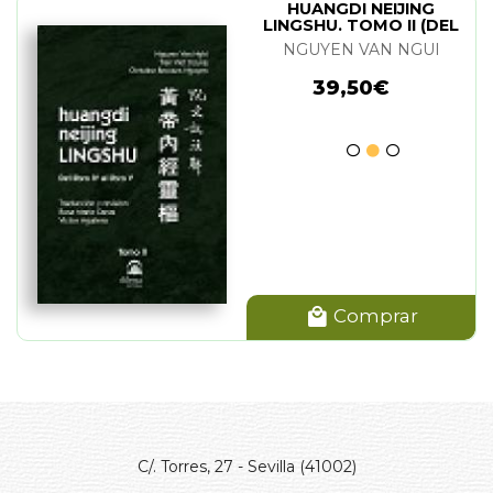
HUANGDI NEIJING
LINGSHU. TOMO II (DEL
LIBRO IV AL LIBRO V)
NGUYEN VAN NGUI
39,50€
Comprar
C/. Torres, 27 - Sevilla (41002)