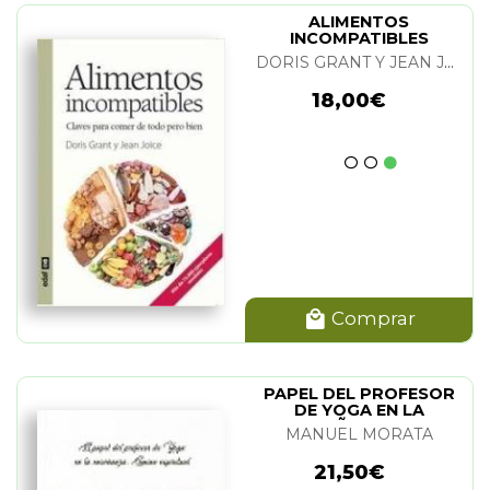
ALIMENTOS
INCOMPATIBLES
DORIS GRANT Y JEAN JOICE
18,00€
Comprar
PAPEL DEL PROFESOR
DE YOGA EN LA
ENSEÑANZA. EL
MANUEL MORATA
21,50€