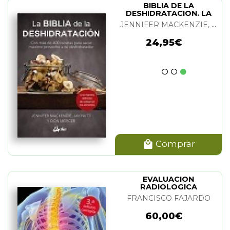
BIBLIA DE LA
DESHIDRATACION. LA
JENNIFER MACKENZIE, JAY NUTT Y DON MERCER
24,95€
Comprar
EVALUACION
RADIOLOGICA
OSTEOARTICULAR
FRANCISCO FAJARDO
PARA OSTEOPATAS
60,00€