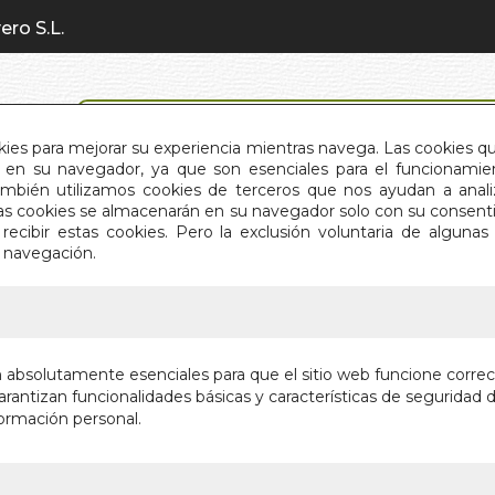
ero S.L.
BÚSQUEDA AVANZADA
okies para mejorar su experiencia mientras navega. Las cookies q
en su navegador, ya que son esenciales para el funcionamient
También utilizamos cookies de terceros que nos ayudan a an
INICIO
QUIÉNES SOMOS
C
Estas cookies se almacenarán en su navegador solo con su consent
recibir estas cookies. Pero la exclusión voluntaria de alguna
e navegación.
IO
>
FU Y EL MUNDO DETRAS DEL CRISTAL
FU Y EL
n absolutamente esenciales para que el sitio web funcione corre
CRISTAL
rantizan funcionalidades básicas y características de seguridad d
ormación personal.
Autor:
XENIA P
Editorial:
EDITO