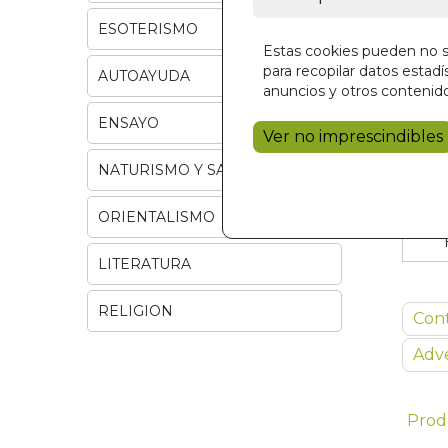
ESOTERISMO
Estas cookies pueden no se
para recopilar datos estadís
AUTOAYUDA
anuncios y otros contenido
ENSAYO
Ver no imprescindibles
NATURISMO Y SALUD
ORIENTALISMO
LITERATURA
RELIGION
Con
Adve
Prod