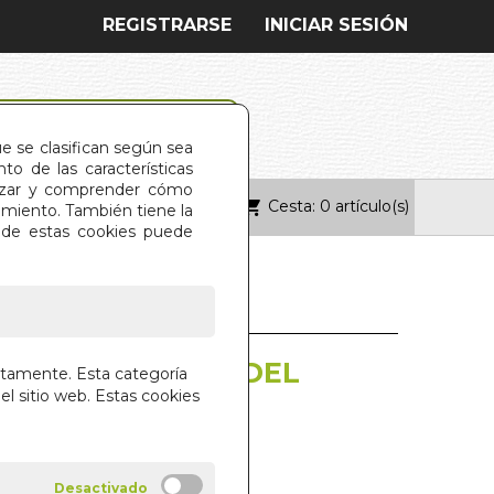
REGISTRARSE
INICIAR SESIÓN
ue se clasifican según sea
o de las características
alizar y comprender cómo
Cesta: 0 artículo(s)
ONTACTO
imiento. También tiene la
s de estas cookies puede
 MUNDO DETRAS DEL
ctamente. Esta categoría
el sitio web. Estas cookies
IGEM GAMERO
RIAL GUSANILLO