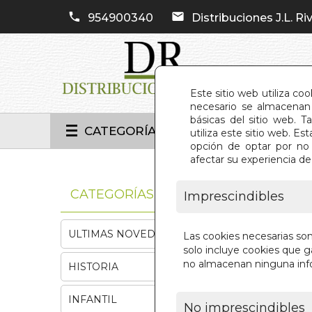
954900340
Distribuciones J.L. Riv
Este sitio web utiliza co
necesario se almacenan 
básicas del sitio web. 
CATEGORÍAS
utiliza este sitio web. 
opción de optar por no 
afectar su experiencia d
INIC
CATEGORÍAS
Imprescindibles
ULTIMAS NOVEDADES
Las cookies necesarias so
solo incluye cookies que ga
no almacenan ninguna inf
HISTORIA
INFANTIL
No imprescindibles