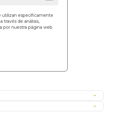
e utilizan específicamente
a través de análisis,
ga por nuestra página web.
la cesta
46