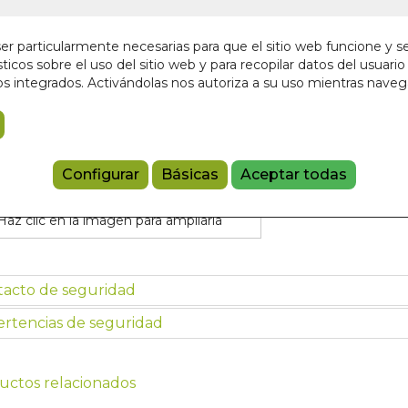
En stock
13,00 €
r particularmente necesarias para que el sitio web funcione y s
ticos sobre el uso del sitio web y para recopilar datos del usuario 
s integrados. Activándolas nos autoriza a su uso mientras nave
Añadir a 
97913875308
Configurar
Básicas
Aceptar todas
Haz clic en la imagen para ampliarla
tacto de seguridad
rtencias de seguridad
uctos relacionados