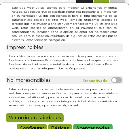
(0)
Este sitio web utiliza cookies para mejorar su experiencia mientras
navega. Las cookies que se clasifican según sea necesario se almacenan
en su navegador, ya que son esenciales para el funcionamiento de las
características básicas del sitio web. También utilizamos cookies de
terceros que nos ayudan a analizar y comprender cómo utiliza este sitio
web. Estas cookies se almacenarán en su navegador solo con su
consentimiento. También tiene la opción de optar por no recibir estas
cookies. Pero la exclusión voluntaria de algunas de estas cookies puede
afectar su experiencia de navegación.
INICIO
>
RESULTADO BÚSQUEDA
Imprescindibles
vedades
(1)
Las cookies necesarias son absolutamente esenciales para que el sitio web
funcione correctamente. Esta categoría solo incluye cookies que garantizan
Estos son los resultados de tu búsqueda: xenia
funcionalidades básicas y características de seguridad del sitio web. Estas
pigem gamero
cookies no almacenan ninguna información personal.
No imprescindibles
Estas cookies pueden no ser particularmente necesarias para que el sitio
web funcione y se utilizan específicamente para recopilar datos estadísticos
sobre el uso del sitio web y para recopilar datos del usuario a través de
análisis, anuncios y otros contenidos integrados. Activándolas nos autoriza a
FU Y EL MUNDO DETRAS
su uso mientras navega por nuestra página web.
DEL CRISTAL
XENIA PIGEM GAMERO
Ver no imprescindibles
13,00€
Configurar
Básicas
Aceptar todas