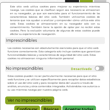
(0)
Este sitio web utiliza cookies para mejorar su experiencia mientras
navega. Las cookies que se clasifican según sea necesario se almacenan
en su navegador, ya que son esenciales para el funcionamiento de las
características básicas del sitio web. También utilizamos cookies de
terceros que nos ayudan a analizar y comprender cómo utiliza este sitio
web. Estas cookies se almacenarán en su navegador solo con su
consentimiento. También tiene la opción de optar por no recibir estas
cookies. Pero la exclusión voluntaria de algunas de estas cookies puede
afectar su experiencia de navegación.
Imprescindibles
INICIO
>
CAPITAN GENERAL MARQUES DE LA
Las cookies necesarias son absolutamente esenciales para que el sitio web
ROMANA. EL
funcione correctamente. Esta categoría solo incluye cookies que garantizan
funcionalidades básicas y características de seguridad del sitio web. Estas
cookies no almacenan ninguna información personal.
No imprescindibles
Estas cookies pueden no ser particularmente necesarias para que el sitio
web funcione y se utilizan específicamente para recopilar datos estadísticos
sobre el uso del sitio web y para recopilar datos del usuario a través de
análisis, anuncios y otros contenidos integrados. Activándolas nos autoriza a
su uso mientras navega por nuestra página web.
Ver no imprescindibles
Configurar
Básicas
Aceptar todas