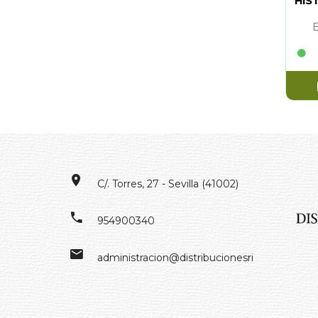
HIS
C/. Torres, 27 - Sevilla (41002)
954900340
administracion@distribucionesrivero.es