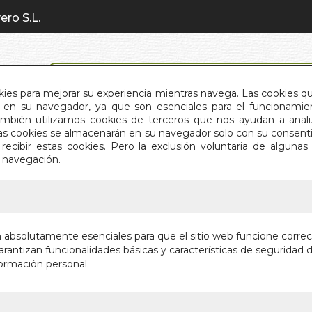
ero S.L.
BÚSQUEDA AVANZADA
okies para mejorar su experiencia mientras navega. Las cookies q
en su navegador, ya que son esenciales para el funcionamient
También utilizamos cookies de terceros que nos ayudan a an
INICIO
QUIÉNES SOMOS
C
Estas cookies se almacenarán en su navegador solo con su consent
recibir estas cookies. Pero la exclusión voluntaria de alguna
e navegación.
IO
>
CREAR OPINION PARA CONTROLAR LA OPINIO
CREAR O
n absolutamente esenciales para que el sitio web funcione corre
CONTROL
rantizan funcionalidades básicas y características de seguridad d
ormación personal.
Autor:
FCO. JA
Editorial:
DOCE 