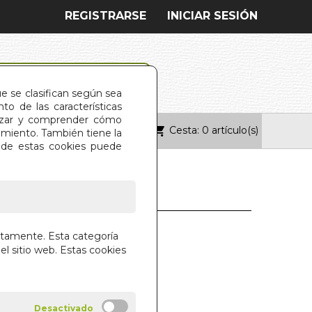
REGISTRARSE
INICIAR SESIÓN
ue se clasifican según sea
o de las características
alizar y comprender cómo
Cesta: 0 artículo(s)
ONTACTO
imiento. También tiene la
s de estas cookies puede
N
PINION PARA
ctamente. Esta categoría
AR LA OPINION
el sitio web. Estas cookies
VIER CRESPO SANCHEZ
CALLES