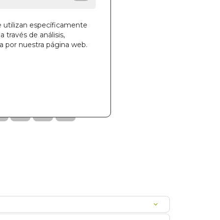
e utilizan específicamente
a través de análisis,
ga por nuestra página web.
la cesta
889
000175