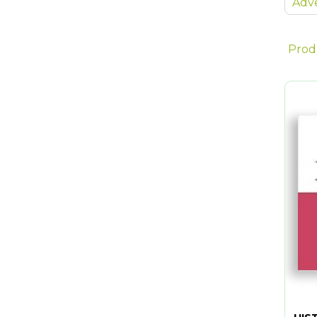
Adve
Prod