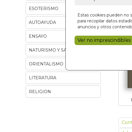
ESOTERISMO
Estas cookies pueden no se
para recopilar datos estadís
AUTOAYUDA
anuncios y otros contenido
ENSAYO
Ver no imprescindibles
NATURISMO Y SALUD
ORIENTALISMO
LITERATURA
RELIGION
Con