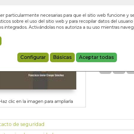
En stock
25,00 €
r particularmente necesarias para que el sitio web funcione y s
ticos sobre el uso del sitio web y para recopilar datos del usuario 
s integrados. Activándolas nos autoriza a su uso mientras nave
Añadir a 
9788497441
Referencia:
660
Configurar
Básicas
Aceptar todas
Haz clic en la imagen para ampliarla
tacto de seguridad