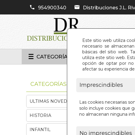
954900340
Distribuciones J.L. Riv
Este sitio web utiliza co
necesario se almacenan 
básicas del sitio web. 
CATEGORÍAS
utiliza este sitio web. 
opción de optar por no 
afectar su experiencia d
INIC
CATEGORÍAS
Imprescindibles
ULTIMAS NOVEDADES
Las cookies necesarias so
solo incluye cookies que ga
no almacenan ninguna inf
HISTORIA
INFANTIL
No imprescindibles