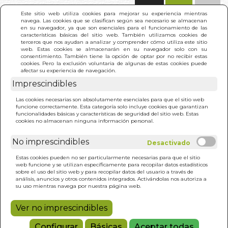
(0)
Este sitio web utiliza cookies para mejorar su experiencia mientras
navega. Las cookies que se clasifican según sea necesario se almacenan
en su navegador, ya que son esenciales para el funcionamiento de las
características básicas del sitio web. También utilizamos cookies de
terceros que nos ayudan a analizar y comprender cómo utiliza este sitio
web. Estas cookies se almacenarán en su navegador solo con su
consentimiento. También tiene la opción de optar por no recibir estas
cookies. Pero la exclusión voluntaria de algunas de estas cookies puede
afectar su experiencia de navegación.
Imprescindibles
INICIO
>
NICOLAU Mª RUBIÓ U TUDURÍ (1891-1981)
Las cookies necesarias son absolutamente esenciales para que el sitio web
JARDINERO Y URBANISTA
funcione correctamente. Esta categoría solo incluye cookies que garantizan
funcionalidades básicas y características de seguridad del sitio web. Estas
cookies no almacenan ninguna información personal.
No imprescindibles
Estas cookies pueden no ser particularmente necesarias para que el sitio
web funcione y se utilizan específicamente para recopilar datos estadísticos
sobre el uso del sitio web y para recopilar datos del usuario a través de
análisis, anuncios y otros contenidos integrados. Activándolas nos autoriza a
su uso mientras navega por nuestra página web.
Ver no imprescindibles
Configurar
Básicas
Aceptar todas