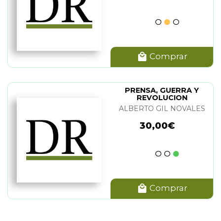
Comprar
INVENTARIO DE
PUENTES
FERROVIARIOS DE
VV.AA.
ESPAÑA
49,00€
Comprar
PRENSA, GUERRA Y
REVOLUCION
ALBERTO GIL NOVALES
30,00€