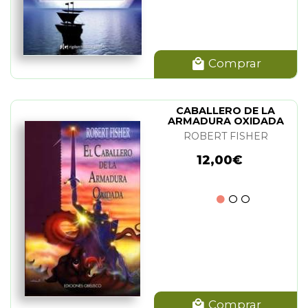
Comprar
CABALLERO DE LA
ARMADURA OXIDADA
(CARTONE), EL
ROBERT FISHER
12,00€
Comprar