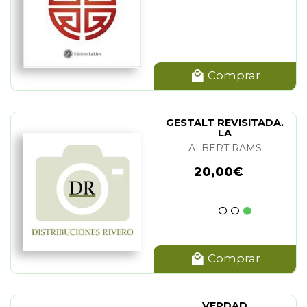
AHLOUL
(1)
WHITE
(1)
PSEY
(1)
Comprar
GESTALT REVISITADA.
LA
ALBERT RAMS
20,00€
Comprar
VERDAD