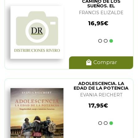
CAMINO DE LOS
SUEÑOS. EL
RILES
(2)
FRANCIS ELIZALDE
ICHERT
(2)
16,95€
O PEÑARRUBIA
(2)
COLLEUIL
(2)
WMAN
(2)
O BORJA
(2)
AH
(4)
Comprar
ARAY
(1)
EI
(3)
ADOLESCENCIA. LA
EDAD DE LA POTENCIA
CAPLAN
(2)
EVANIA REICHERT
TEIN
(2)
17,95€
EL
(2)
MERLO
(2)
PYROU, CHIARA BALDINI Y DAVID LUKE