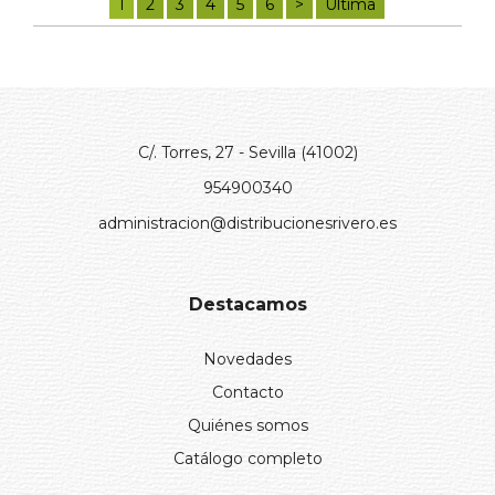
1
2
3
4
5
6
>
Última
C/. Torres, 27 - Sevilla (41002)
954900340
administracion@distribucionesrivero.es
Destacamos
Novedades
Contacto
Quiénes somos
Catálogo completo