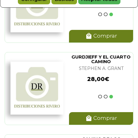
Comprar
UMPA (COMPILADO POR CAROLYN ROSE GIMIAN)
GURDJIEFF Y EL CUARTO
NARANJO
(30)
CAMINO
STEPHEN A. GRANT
-TUAN
(1)
28,00€
SA
(6)
NEAU
(3)
AMS
(5)
FERRARA
(1)
ITE
(3)
Comprar
DIER
(3)
(2)