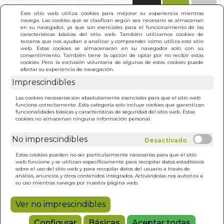
(0)
Este sitio web utiliza cookies para mejorar su experiencia mientras
navega. Las cookies que se clasifican según sea necesario se almacenan
en su navegador, ya que son esenciales para el funcionamiento de las
características básicas del sitio web. También utilizamos cookies de
terceros que nos ayudan a analizar y comprender cómo utiliza este sitio
web. Estas cookies se almacenarán en su navegador solo con su
consentimiento. También tiene la opción de optar por no recibir estas
cookies. Pero la exclusión voluntaria de algunas de estas cookies puede
afectar su experiencia de navegación.
INICIO
>
RESULTADO BÚSQUEDA
(78)
Imprescindibles
Las cookies necesarias son absolutamente esenciales para que el sitio web
funcione correctamente. Esta categoría solo incluye cookies que garantizan
Estos son los resultados de tu búsqueda: la
(3)
funcionalidades básicas y características de seguridad del sitio web. Estas
llave
cookies no almacenan ninguna información personal.
No imprescindibles
O Y SALUD
(4)
Estas cookies pueden no ser particularmente necesarias para que el sitio
o
(62)
web funcione y se utilizan específicamente para recopilar datos estadísticos
sobre el uso del sitio web y para recopilar datos del usuario a través de
análisis, anuncios y otros contenidos integrados. Activándolas nos autoriza a
FILOSOFIA ESPIRITUAL
su uso mientras navega por nuestra página web.
RICHARD WHITE
Ver no imprescindibles
21,95€
Configurar
Básicas
Aceptar todas