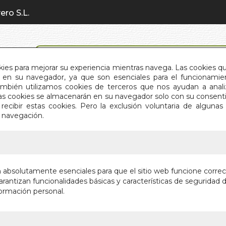
ero S.L.
BÚSQUEDA AVANZADA
okies para mejorar su experiencia mientras navega. Las cookies q
en su navegador, ya que son esenciales para el funcionamient
También utilizamos cookies de terceros que nos ayudan a an
INICIO
QUIÉNES SOMOS
C
Estas cookies se almacenarán en su navegador solo con su consent
recibir estas cookies. Pero la exclusión voluntaria de alguna
e navegación.
IO
>
GUIA PARA EL ALMA AVANZADA
GUIA PA
n absolutamente esenciales para que el sitio web funcione corre
rantizan funcionalidades básicas y características de seguridad d
PIENSA EN UN
ormación personal.
CUALQUIER PA
RESPUESTA
Autor:
SUSAN 