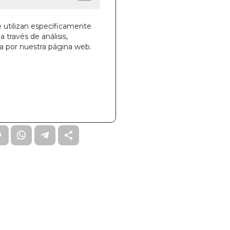
SCO
e utilizan específicamente
a través de análisis,
ga por nuestra página web.
la cesta
436
0001279