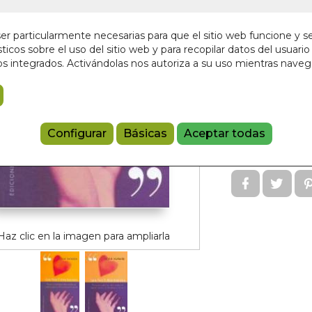
Editorial:
OBELI
Sin stock
r particularmente necesarias para que el sitio web funcione y s
12,00 €
ticos sobre el uso del sitio web y para recopilar datos del usuario 
s integrados. Activándolas nos autoriza a su uso mientras nave
Añadir a 
Configurar
Básicas
Aceptar todas
9788497771
Referencia:
60
Haz clic en la imagen para ampliarla