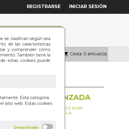
REGISTRARSE
INICIAR SESIÓN
ue se clasifican según sea
o de las características
alizar y comprender cómo
Cesta: 0 artículo(s)
ONTACTO
imiento. También tiene la
s de estas cookies puede
RA EL ALMA AVANZADA
ctamente. Esta categoría
el sitio web. Estas cookies
 PROBLEMA, ABRE ESTE LIBRO POR
GINA Y ALLI ENCONTRARAS LA
HAYWARD