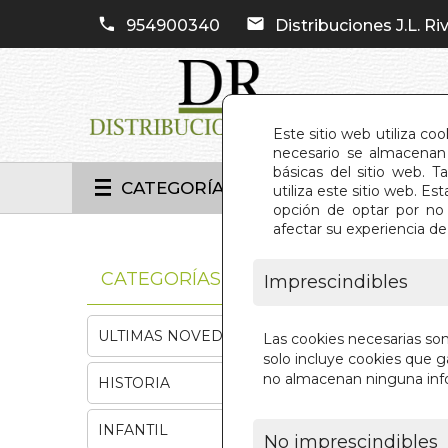
954900340
Distribuciones J.L. Riv
Este sitio web utiliza co
necesario se almacenan 
básicas del sitio web. 
CATEGORÍAS
utiliza este sitio web. 
opción de optar por no 
afectar su experiencia d
INIC
CATEGORÍAS
Imprescindibles
ULTIMAS NOVEDADES
Las cookies necesarias so
solo incluye cookies que ga
no almacenan ninguna inf
HISTORIA
INFANTIL
No imprescindibles