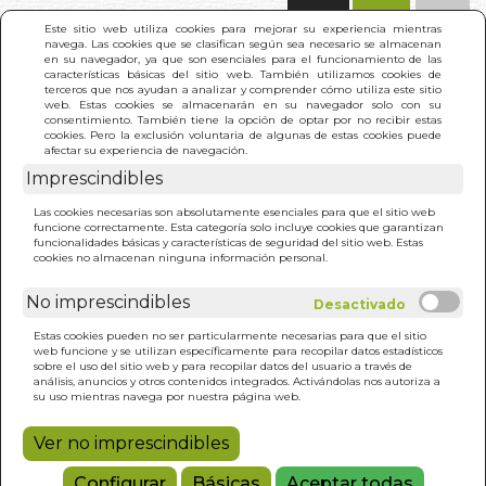
(0)
Este sitio web utiliza cookies para mejorar su experiencia mientras
navega. Las cookies que se clasifican según sea necesario se almacenan
en su navegador, ya que son esenciales para el funcionamiento de las
características básicas del sitio web. También utilizamos cookies de
terceros que nos ayudan a analizar y comprender cómo utiliza este sitio
web. Estas cookies se almacenarán en su navegador solo con su
consentimiento. También tiene la opción de optar por no recibir estas
cookies. Pero la exclusión voluntaria de algunas de estas cookies puede
afectar su experiencia de navegación.
INICIO
>
RESULTADO BÚSQUEDA
Imprescindibles
vedades
(1)
Las cookies necesarias son absolutamente esenciales para que el sitio web
funcione correctamente. Esta categoría solo incluye cookies que garantizan
Estos son los resultados de tu búsqueda: na
funcionalidades básicas y características de seguridad del sitio web. Estas
m_ canet y lara ferrer
cookies no almacenan ninguna información personal.
No imprescindibles
Estas cookies pueden no ser particularmente necesarias para que el sitio
web funcione y se utilizan específicamente para recopilar datos estadísticos
sobre el uso del sitio web y para recopilar datos del usuario a través de
análisis, anuncios y otros contenidos integrados. Activándolas nos autoriza a
MARC, EL LIMPIALUNAS
su uso mientras navega por nuestra página web.
NA Mª CANET Y LARA FERRER
Ver no imprescindibles
12,50€
Configurar
Básicas
Aceptar todas