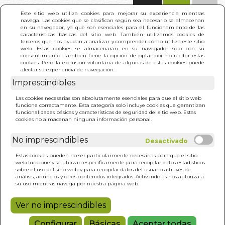
(0)
Este sitio web utiliza cookies para mejorar su experiencia mientras
navega. Las cookies que se clasifican según sea necesario se almacenan
en su navegador, ya que son esenciales para el funcionamiento de las
características básicas del sitio web. También utilizamos cookies de
terceros que nos ayudan a analizar y comprender cómo utiliza este sitio
web. Estas cookies se almacenarán en su navegador solo con su
consentimiento. También tiene la opción de optar por no recibir estas
cookies. Pero la exclusión voluntaria de algunas de estas cookies puede
afectar su experiencia de navegación.
INICIO
>
RESULTADO BÚSQUEDA
Imprescindibles
Las cookies necesarias son absolutamente esenciales para que el sitio web
funcione correctamente. Esta categoría solo incluye cookies que garantizan
Estos son los resultados de tu búsqueda:
funcionalidades básicas y características de seguridad del sitio web. Estas
edward lee
cookies no almacenan ninguna información personal.
No imprescindibles
Estas cookies pueden no ser particularmente necesarias para que el sitio
web funcione y se utilizan específicamente para recopilar datos estadísticos
sobre el uso del sitio web y para recopilar datos del usuario a través de
análisis, anuncios y otros contenidos integrados. Activándolas nos autoriza a
MISTICISMO PRACTICO
su uso mientras navega por nuestra página web.
EDWARD LEE
Ver no imprescindibles
12,90€
Configurar
Básicas
Aceptar todas