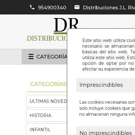
954900340
Distribuciones J.L. Riv
Este sitio web utiliza co
necesario se almacenan 
básicas del sitio web. 
CATEGORÍAS
utiliza este sitio web. 
opción de optar por no 
afectar su experiencia d
INIC
CATEGORÍAS
Imprescindibles
ULTIMAS NOVEDADES
Las cookies necesarias so
solo incluye cookies que ga
no almacenan ninguna inf
HISTORIA
INFANTIL
No imprescindibles