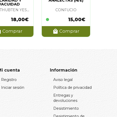
LARIDAD Y
ANALECTAS (N/E)
VACUIDAD
LAMA THUBTEN YESHE
CONFUCIO
18,00€
15,00€
Comprar
Comprar
Mi cuenta
Información
Registro
Aviso legal
Iniciar sesión
Política de privacidad
Entregas y
devoluciones
Desistimiento
Desistimiento de