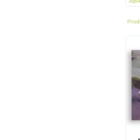
Adve
Prod