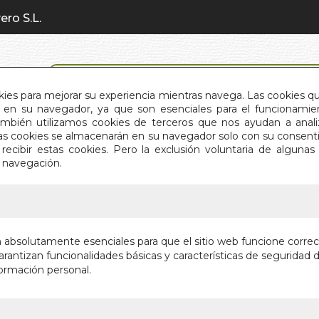
ero S.L.
BÚSQUEDA AVANZADA
okies para mejorar su experiencia mientras navega. Las cookies q
en su navegador, ya que son esenciales para el funcionamient
También utilizamos cookies de terceros que nos ayudan a an
INICIO
QUIÉNES SOMOS
C
Estas cookies se almacenarán en su navegador solo con su consent
recibir estas cookies. Pero la exclusión voluntaria de alguna
e navegación.
IO
>
MISTICISMO PRACTICO
MISTICI
n absolutamente esenciales para que el sitio web funcione corre
rantizan funcionalidades básicas y características de seguridad d
Autor:
EDWARD
ormación personal.
Editorial:
ROSAC
En stock