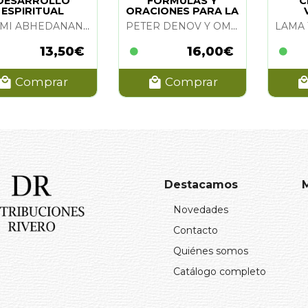
DESARROLLO
FORMULAS Y
C
ESPIRITUAL
ORACIONES PARA LA
VIDA COTIDIANA
SWAMI ABHEDANANDA
PETER DENOV Y OMRAAM MIKHAEL AIVANHOV
13,50€
16,00€
Comprar
Comprar
Destacamos
Novedades
Contacto
Quiénes somos
Catálogo completo