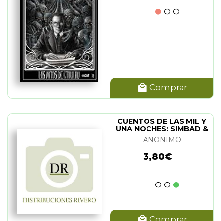
Comprar
CUENTOS DE LAS MIL Y
UNA NOCHES: SIMBAD &
ALI BABA
ANONIMO
3,80€
Comprar