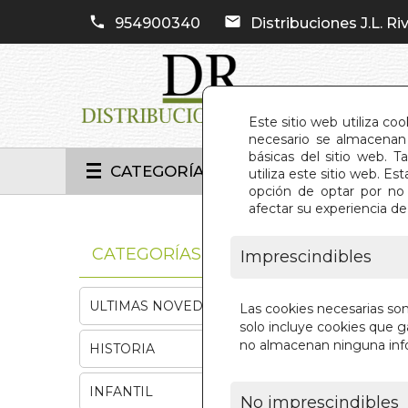
954900340
Distribuciones J.L. Riv
Este sitio web utiliza co
necesario se almacenan 
básicas del sitio web. 
CATEGORÍAS
utiliza este sitio web. 
opción de optar por no 
afectar su experiencia d
INIC
CATEGORÍAS
Imprescindibles
ULTIMAS NOVEDADES
Las cookies necesarias so
solo incluye cookies que ga
no almacenan ninguna inf
HISTORIA
INFANTIL
No imprescindibles