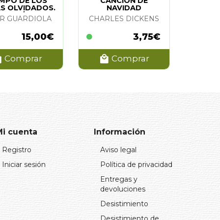
EMPO DE LOS
CANCION DE
AS OLVIDADOS.
NAVIDAD
EL (N/E)
AR GUARDIOLA
CHARLES DICKENS
15,00€
3,75€
Comprar
Comprar
Mi cuenta
Información
Registro
Aviso legal
Iniciar sesión
Política de privacidad
Entregas y
devoluciones
Desistimiento
Desistimiento de