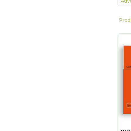
Adve
Prod