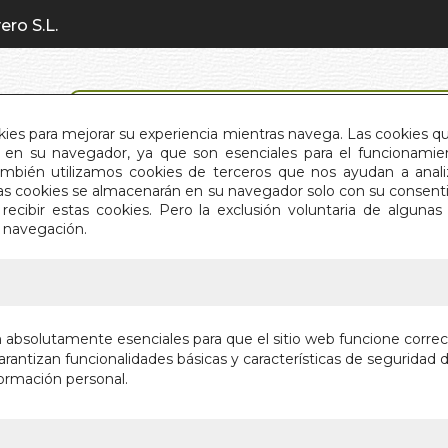
ero S.L.
BÚSQUEDA AVANZADA
okies para mejorar su experiencia mientras navega. Las cookies q
en su navegador, ya que son esenciales para el funcionamient
También utilizamos cookies de terceros que nos ayudan a an
INICIO
QUIÉNES SOMOS
C
Estas cookies se almacenarán en su navegador solo con su consent
recibir estas cookies. Pero la exclusión voluntaria de alguna
e navegación.
IO
>
LO MEJOR DE EDGAR ALLAN POE
LO MEJO
n absolutamente esenciales para que el sitio web funcione corre
rantizan funcionalidades básicas y características de seguridad d
Autor:
EDGAR A
ormación personal.
Editorial:
BOOK 
Sin stock