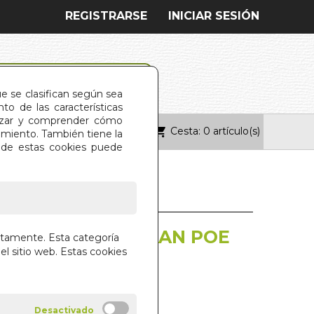
REGISTRARSE
INICIAR SESIÓN
ue se clasifican según sea
o de las características
alizar y comprender cómo
Cesta: 0 artículo(s)
ONTACTO
imiento. También tiene la
s de estas cookies puede
R DE EDGAR ALLAN POE
ctamente. Esta categoría
el sitio web. Estas cookies
LLAN POE
OLMAK TRADE S.L.