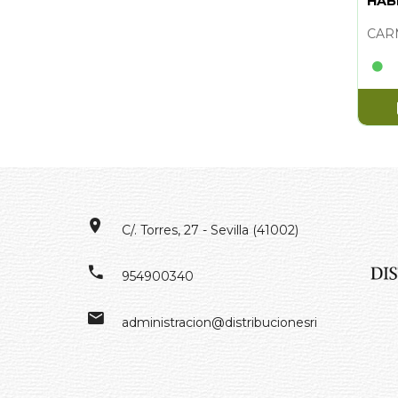
HABL
C/. Torres, 27 - Sevilla (41002)
954900340
administracion@distribucionesrivero.es