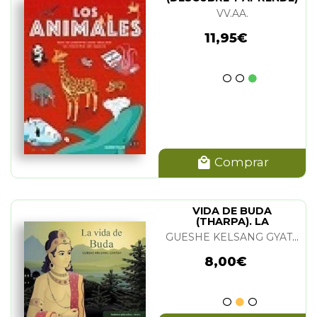
Comprar
ANIMALES. LOS
(DESCUBRE Y APRENDE)
VV.AA.
11,95€
Comprar
VIDA DE BUDA
(THARPA). LA
GUESHE KELSANG GYATSO