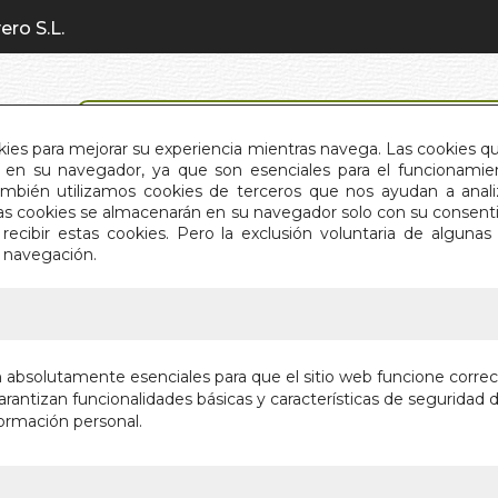
ero S.L.
BÚSQUEDA AVANZADA
okies para mejorar su experiencia mientras navega. Las cookies q
en su navegador, ya que son esenciales para el funcionamient
También utilizamos cookies de terceros que nos ayudan a an
INICIO
QUIÉNES SOMOS
C
Estas cookies se almacenarán en su navegador solo con su consent
recibir estas cookies. Pero la exclusión voluntaria de alguna
e navegación.
IO
>
TIGRE BLANCO, DRAGON VERDE
TIGRE B
n absolutamente esenciales para que el sitio web funcione corre
rantizan funcionalidades básicas y características de seguridad d
SOBRE LA VIA
ormación personal.
Autor:
SIMONE 
Editorial:
LA LLA