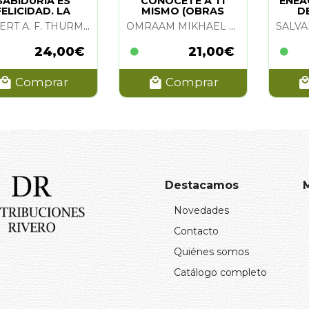
SABIDURIA ES
CONOCETE A TI
ENEA
FELICIDAD. LA
MISMO (OBRAS
D
COMPLETAS TOMO
ROBERT A. F. THURMAN
OMRAAM MIKHAEL AIVANHOV
17)
24,00€
21,00€
Comprar
Comprar
Destacamos
Novedades
Contacto
Quiénes somos
Catálogo completo