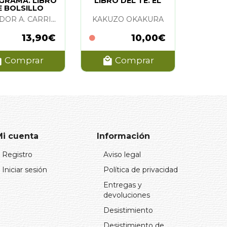
GRAMA. LIBRO
LIBRO DEL TE. EL
E BOLSILLO
SALVADOR A. CARRION
KAKUZO OKAKURA
13,90€
10,00€
Comprar
Comprar
Mi cuenta
Información
Registro
Aviso legal
Iniciar sesión
Política de privacidad
Entregas y
devoluciones
Desistimiento
Desistimiento de