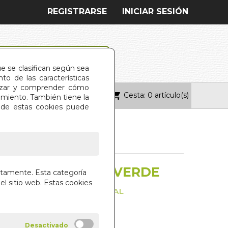
REGISTRARSE
INICIAR SESIÓN
ue se clasifican según sea
o de las características
alizar y comprender cómo
Cesta: 0 artículo(s)
ONTACTO
imiento. También tiene la
s de estas cookies puede
LANCO, DRAGON VERDE
ctamente. Esta categoría
el sitio web. Estas cookies
 TANTRICA DEL CULTIVO DUAL
MARNIER
VE