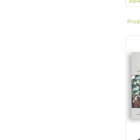
Adve
Prod