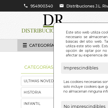
954900340
Distribuciones J.L. Riv
Este sitio web utiliza co
necesario se almacenan 
básicas del sitio web. 
CATEGORÍAS
utiliza este sitio web. 
opción de optar por no 
afectar su experiencia d
INIC
CATEGORÍAS
Imprescindibles
ULTIMAS NOVEDADES
Las cookies necesarias so
solo incluye cookies que ga
no almacenan ninguna inf
HISTORIA
INFANTIL
No imprescindibles