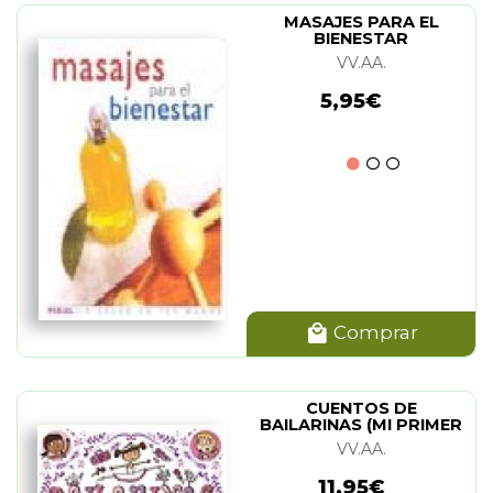
MASAJES PARA EL
BIENESTAR
VV.AA.
5,95€
Comprar
CUENTOS DE
BAILARINAS (MI PRIMER
LIBRO DE...)
VV.AA.
11,95€