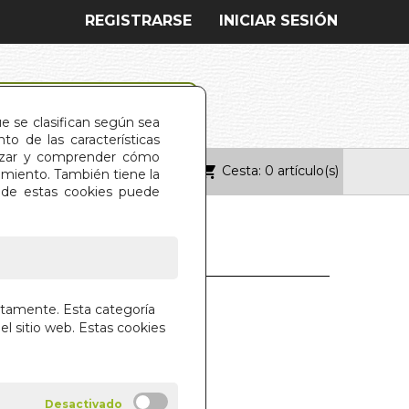
REGISTRARSE
INICIAR SESIÓN
ue se clasifican según sea
o de las características
alizar y comprender cómo
Cesta: 0 artículo(s)
ONTACTO
imiento. También tiene la
s de estas cookies puede
N LA SELVA
ctamente. Esta categoría
el sitio web. Estas cookies
 LIBROS S.A.