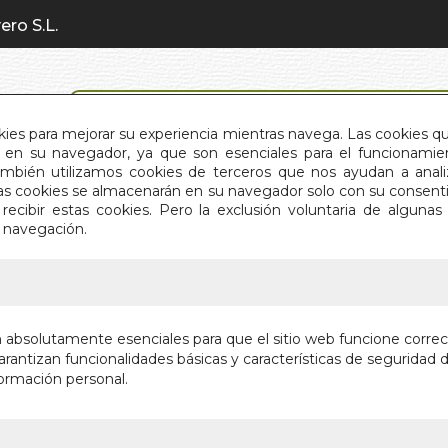
ero S.L.
BÚSQUEDA AVANZADA
okies para mejorar su experiencia mientras navega. Las cookies q
en su navegador, ya que son esenciales para el funcionamient
También utilizamos cookies de terceros que nos ayudan a an
INICIO
QUIÉNES SOMOS
C
Estas cookies se almacenarán en su navegador solo con su consent
recibir estas cookies. Pero la exclusión voluntaria de alguna
e navegación.
IO
>
BUSCA EN LA SELVA
BUSCA E
n absolutamente esenciales para que el sitio web funcione corre
rantizan funcionalidades básicas y características de seguridad d
Autor:
VV.AA.
ormación personal.
Editorial:
EDIMAT
En stock