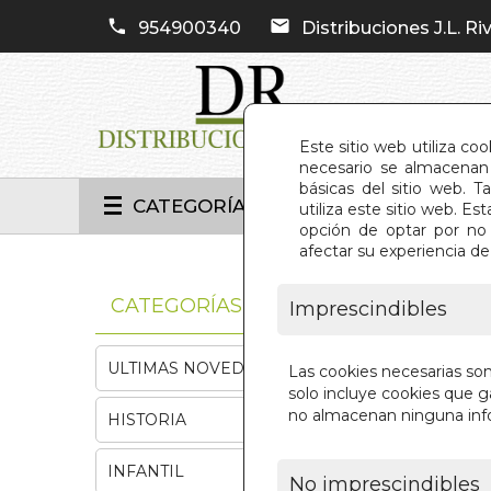
954900340
Distribuciones J.L. Riv
Este sitio web utiliza co
necesario se almacenan 
básicas del sitio web. 
CATEGORÍAS
utiliza este sitio web. 
opción de optar por no 
afectar su experiencia d
INIC
CATEGORÍAS
Imprescindibles
ULTIMAS NOVEDADES
Las cookies necesarias so
solo incluye cookies que ga
no almacenan ninguna inf
HISTORIA
INFANTIL
No imprescindibles