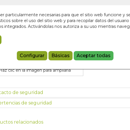
6,95 €
r particularmente necesarias para que el sitio web funcione y s
ticos sobre el uso del sitio web y para recopilar datos del usuario 
Añadir a 
s integrados. Activándolas nos autoriza a su uso mientras nave
97884102057
Configurar
Básicas
Aceptar todas
Haz clic en la imagen para ampliarla
tacto de seguridad
rtencias de seguridad
uctos relacionados