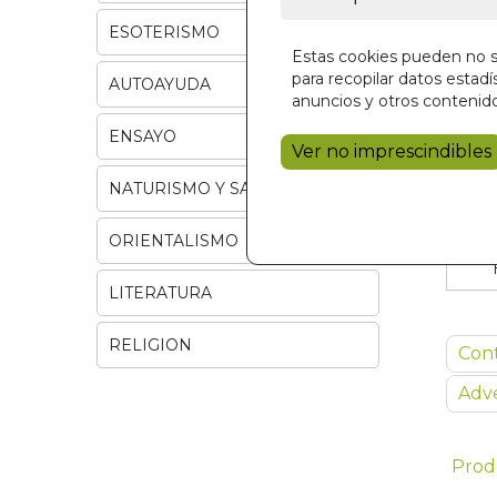
ESOTERISMO
Estas cookies pueden no se
para recopilar datos estadís
AUTOAYUDA
anuncios y otros contenido
ENSAYO
Ver no imprescindibles
NATURISMO Y SALUD
ORIENTALISMO
LITERATURA
RELIGION
Con
Adve
Prod