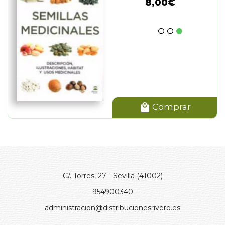
8,00€
Comprar
C/. Torres, 27 - Sevilla (41002)
954900340
administracion@distribucionesrivero.es