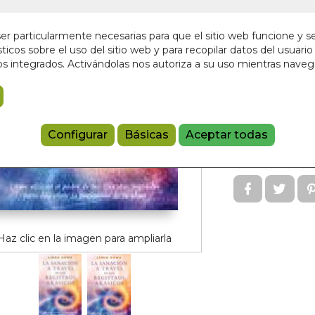
Autor:
LINDA 
Editorial:
OBELI
r particularmente necesarias para que el sitio web funcione y s
Sin stock
ticos sobre el uso del sitio web y para recopilar datos del usuario 
s integrados. Activándolas nos autoriza a su uso mientras nave
12,00 €
Añadir a 
Configurar
Básicas
Aceptar todas
9788497779
Haz clic en la imagen para ampliarla