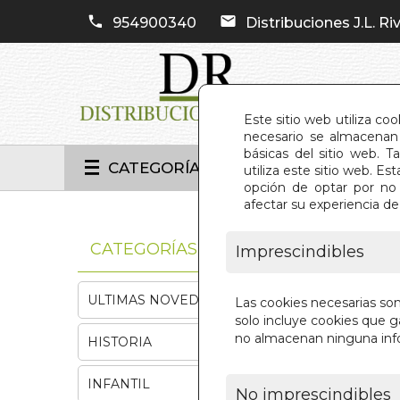
954900340
Distribuciones J.L. Riv
Este sitio web utiliza co
necesario se almacenan 
básicas del sitio web. 
CATEGORÍAS
utiliza este sitio web. 
opción de optar por no 
afectar su experiencia d
INIC
CATEGORÍAS
Imprescindibles
ULTIMAS NOVEDADES
Las cookies necesarias so
solo incluye cookies que ga
no almacenan ninguna inf
HISTORIA
INFANTIL
No imprescindibles