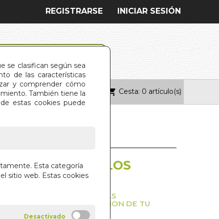
REGISTRARSE
INICIAR SESIÓN
ue se clasifican según sea
o de las características
alizar y comprender cómo
Cesta: 0 artículo(s)
ONTACTO
imiento. También tiene la
s de estas cookies puede
ICOS. LA
N A TRAVES DE LOS
ctamente. Esta categoría
OS AKASICOS. LA
el sitio web. Estas cookies
R EL PODER DE TUS HERIDAS
RA DESCUBRIR LA PERFECCION DE TU