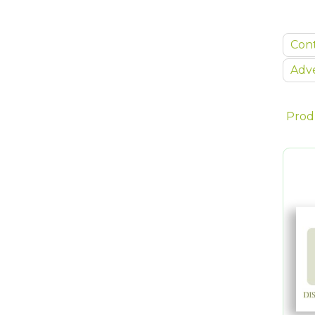
Con
Adve
Prod