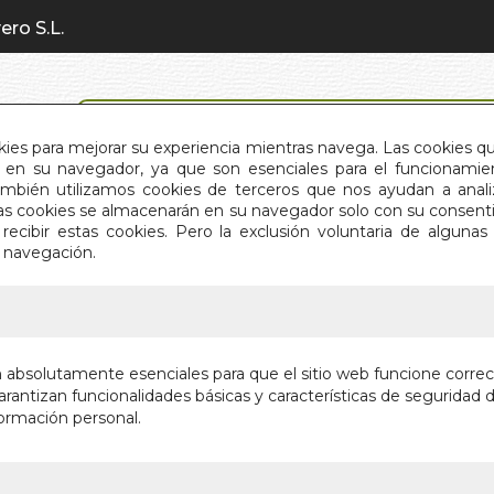
ero S.L.
BÚSQUEDA AVANZADA
okies para mejorar su experiencia mientras navega. Las cookies q
en su navegador, ya que son esenciales para el funcionamient
También utilizamos cookies de terceros que nos ayudan a an
INICIO
QUIÉNES SOMOS
C
Estas cookies se almacenarán en su navegador solo con su consent
recibir estas cookies. Pero la exclusión voluntaria de alguna
e navegación.
IO
>
SANACION A TRAVES DE LOS REGISTROS AKAS
SANACIO
n absolutamente esenciales para que el sitio web funcione corre
REGISTR
rantizan funcionalidades básicas y características de seguridad d
ormación personal.
COMO UTILIZA
SAGRADAS PA
ALMA