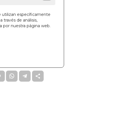
HOWE
SCO
e utilizan específicamente
a través de análisis,
ga por nuestra página web.
la cesta
517