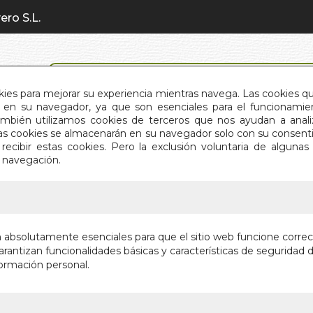
ero S.L.
BÚSQUEDA AVANZADA
okies para mejorar su experiencia mientras navega. Las cookies q
en su navegador, ya que son esenciales para el funcionamient
También utilizamos cookies de terceros que nos ayudan a an
INICIO
QUIÉNES SOMOS
C
Estas cookies se almacenarán en su navegador solo con su consent
recibir estas cookies. Pero la exclusión voluntaria de alguna
e navegación.
IO
>
SABORES DE LOS 5 CONTINENTES
SABORES
n absolutamente esenciales para que el sitio web funcione corre
CONTIN
rantizan funcionalidades básicas y características de seguridad d
ormación personal.
LA VUELTA AL
Autor:
LOLA BA
Editorial:
EDITOR