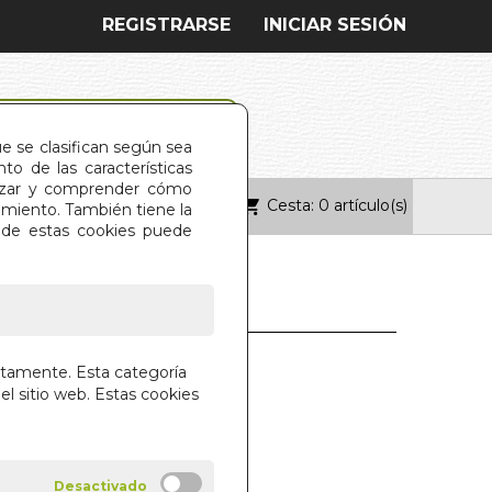
REGISTRARSE
INICIAR SESIÓN
ue se clasifican según sea
o de las características
alizar y comprender cómo
Cesta: 0 artículo(s)
ONTACTO
imiento. También tiene la
s de estas cookies puede
 DE LOS 5
ctamente. Esta categoría
ENTES
el sitio web. Estas cookies
 MUNDO EN 80 RECETAS
RBANY
IAL DILEMA S.L.