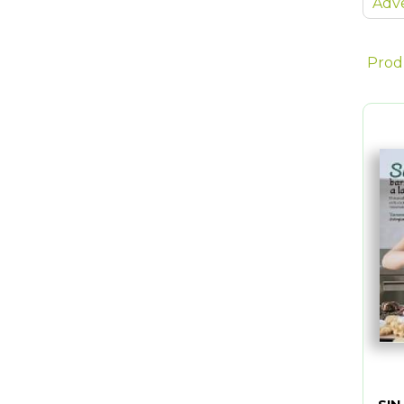
Adve
Prod