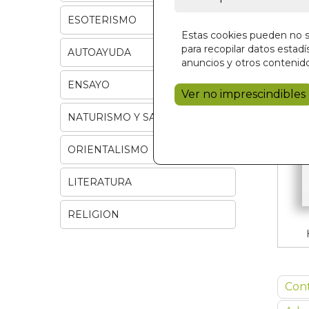
ESOTERISMO
Estas cookies pueden no se
para recopilar datos estadís
AUTOAYUDA
anuncios y otros contenido
ENSAYO
Ver no imprescindibles
NATURISMO Y SALUD
ORIENTALISMO
LITERATURA
RELIGION
Con