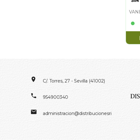
SIN
C/. Torres, 27 - Sevilla (41002)
954900340
administracion@distribucionesrivero.es