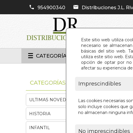
954900340
Distribuciones J.L. Riv
Este sitio web utiliza co
necesario se almacenan 
básicas del sitio web. 
CATEGORÍAS
utiliza este sitio web. 
opción de optar por no 
afectar su experiencia d
INIC
CATEGORÍAS
Imprescindibles
ULTIMAS NOVEDADES
Las cookies necesarias so
solo incluye cookies que ga
no almacenan ninguna inf
HISTORIA
INFANTIL
No imprescindibles