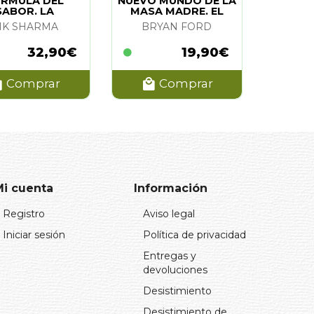
RMULA DEL
NUEVO MUNDO DE LA
SABOR. LA
MASA MADRE. EL
IK SHARMA
BRYAN FORD
32,90€
19,90€
Comprar
Comprar
Mi cuenta
Información
Registro
Aviso legal
Iniciar sesión
Política de privacidad
Entregas y
devoluciones
Desistimiento
Desistimiento de