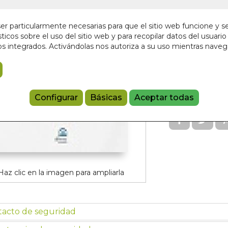
En stock
r particularmente necesarias para que el sitio web funcione y s
15,00 €
ticos sobre el uso del sitio web y para recopilar datos del usuario 
s integrados. Activándolas nos autoriza a su uso mientras nave
Añadir a 
9788498275
Configurar
Básicas
Aceptar todas
Haz clic en la imagen para ampliarla
tacto de seguridad