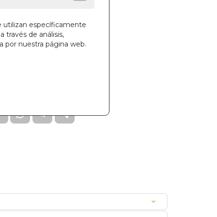
e utilizan específicamente
a través de análisis,
ga por nuestra página web.
la cesta
544