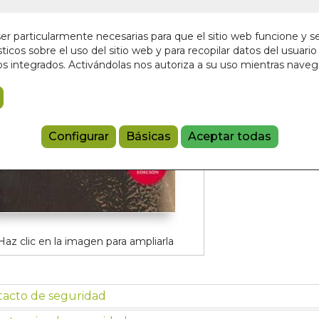
En stock
10,00 €
r particularmente necesarias para que el sitio web funcione y s
ticos sobre el uso del sitio web y para recopilar datos del usuario 
s integrados. Activándolas nos autoriza a su uso mientras nave
Añadir a 
9788495496
Configurar
Básicas
Aceptar todas
Haz clic en la imagen para ampliarla
tacto de seguridad