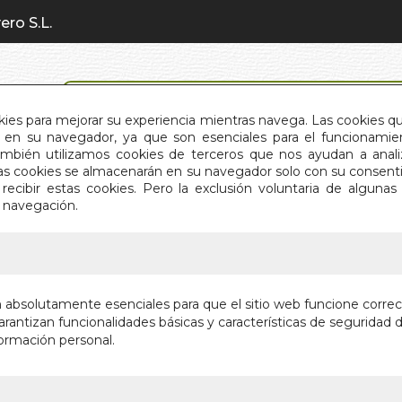
ero S.L.
BÚSQUEDA AVANZADA
okies para mejorar su experiencia mientras navega. Las cookies q
en su navegador, ya que son esenciales para el funcionamient
También utilizamos cookies de terceros que nos ayudan a an
INICIO
QUIÉNES SOMOS
C
Estas cookies se almacenarán en su navegador solo con su consent
recibir estas cookies. Pero la exclusión voluntaria de alguna
e navegación.
IO
>
QUIEN ES USTED, SEÑOR GURDJIEFF?
QUIEN E
n absolutamente esenciales para que el sitio web funcione corre
GURDJIE
rantizan funcionalidades básicas y características de seguridad d
ormación personal.
Autor:
RENE ZU
Editorial:
LA LLA