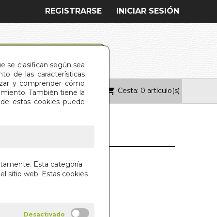
REGISTRARSE
INICIAR SESIÓN
ue se clasifican según sea
o de las características
alizar y comprender cómo
Cesta: 0 artículo(s)
ONTACTO
imiento. También tiene la
s de estas cookies puede
S USTED, SEÑOR
ctamente. Esta categoría
FF?
el sitio web. Estas cookies
BER
VE