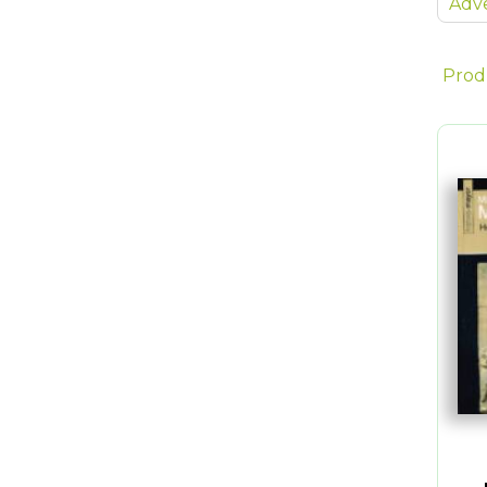
Adve
Prod