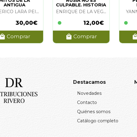
MITOS DE LA
RUSIA NO ES
PE
ANTIGUA
CULPABLE. HISTORIA
ESOPOTAMIA
DE LA DIVISION AZUL
FEDERICO LARA PEINADO
ENRIQUE DE LA VEGA VIGUERA
YAN
30,00€
12,00€
Comprar
Comprar
Destacamos
Novedades
Contacto
Quiénes somos
Catálogo completo