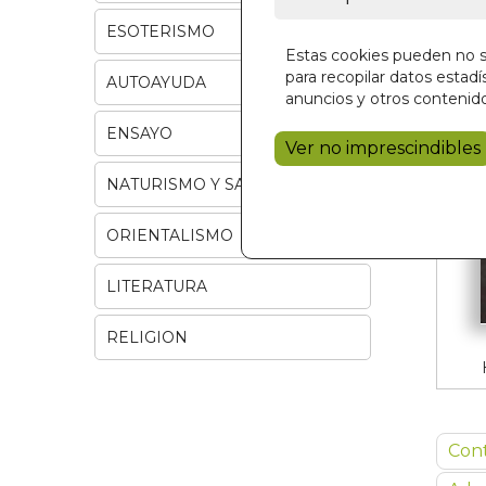
ESOTERISMO
Estas cookies pueden no se
para recopilar datos estadís
AUTOAYUDA
anuncios y otros contenido
ENSAYO
Ver no imprescindibles
NATURISMO Y SALUD
ORIENTALISMO
LITERATURA
RELIGION
Con