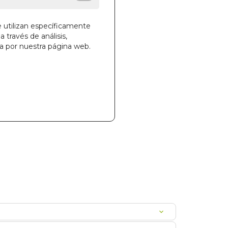
e utilizan específicamente
a través de análisis,
ga por nuestra página web.
la cesta
850