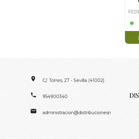
M
C/. Torres, 27 - Sevilla (41002)
954900340
administracion@distribucionesrivero.es