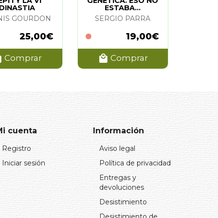
PI I Y LA VI
GENETICA. ESO NO
DINASTIA
ESTABA...
NIS GOURDON
SERGIO PARRA
25,00€
19,00€
Comprar
Comprar
Mi cuenta
Información
Registro
Aviso legal
Iniciar sesión
Política de privacidad
Entregas y
devoluciones
Desistimiento
Desistimiento de