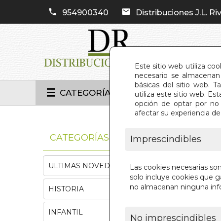
954900340
Distribuciones J.L. Riv
Este sitio web utiliza co
necesario se almacenan 
básicas del sitio web. 
CATEGORÍAS
utiliza este sitio web. 
opción de optar por no 
afectar su experiencia d
INIC
CATEGORÍAS
Imprescindibles
ULTIMAS NOVEDADES
Las cookies necesarias so
solo incluye cookies que ga
no almacenan ninguna inf
HISTORIA
INFANTIL
No imprescindibles