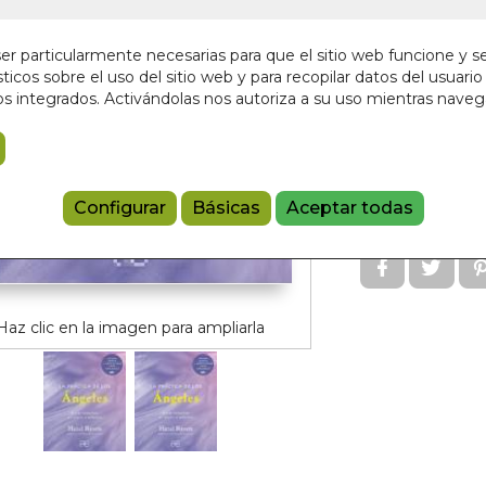
En stock
r particularmente necesarias para que el sitio web funcione y s
14,00 €
ticos sobre el uso del sitio web y para recopilar datos del usuario 
s integrados. Activándolas nos autoriza a su uso mientras nave
Añadir a 
97884178514
Configurar
Básicas
Aceptar todas
Referencia:
AR
Haz clic en la imagen para ampliarla