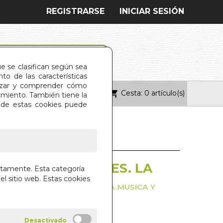
REGISTRARSE
INICIAR SESIÓN
ue se clasifican según sea
o de las características
alizar y comprender cómo
Cesta: 0 artículo(s)
ONTACTO
imiento. También tiene la
s de estas cookies puede
A DE LOS ANGELES. LA
ctamente. Esta categoría
el sitio web. Estas cookies
ETO EN TEORIA Y PRACTICA.MUSICA Y
S DESCARGABLES
AVEN
O BOOKS