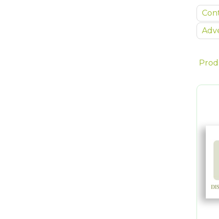
Con
Adve
Prod