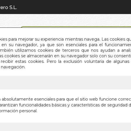
ero S.L.
BÚSQUEDA AVANZADA
okies para mejorar su experiencia mientras navega. Las cookies q
en su navegador, ya que son esenciales para el funcionamient
También utilizamos cookies de terceros que nos ayudan a an
INICIO
QUIÉNES SOMOS
C
Estas cookies se almacenarán en su navegador solo con su consent
recibir estas cookies. Pero la exclusión voluntaria de alguna
e navegación.
IO
>
PRACTICA DE LOS ANGELES. LA
PRACTIC
n absolutamente esenciales para que el sitio web funcione corre
rantizan funcionalidades básicas y características de seguridad d
CURSO COMPL
ormación personal.
MEDITACIONE
Autor:
HAZEL R
Editorial:
ARKAN