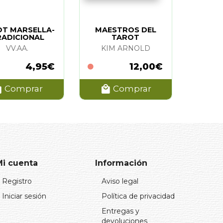
T MARSELLA-
MAESTROS DEL
RADICIONAL
TAROT
(LAMINA)
VV.AA.
KIM ARNOLD
4,95€
12,00€
Comprar
Comprar
Mi cuenta
Información
Registro
Aviso legal
Iniciar sesión
Política de privacidad
Entregas y
devoluciones