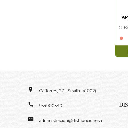
AM
G. B
C/. Torres, 27 - Sevilla (41002)
954900340
administracion@distribucionesrivero.es