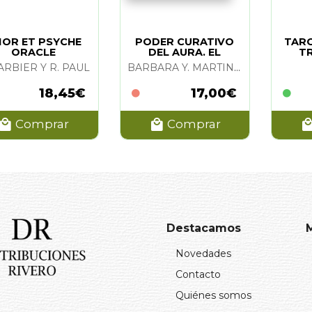
OR ET PSYCHE
PODER CURATIVO
TARO
ORACLE
DEL AURA. EL
T
ARBIER Y R. PAUL
BARBARA Y. MARTIN Y DIMITRI MORAITIS
18,45€
17,00€
Comprar
Comprar
Destacamos
Novedades
Contacto
Quiénes somos