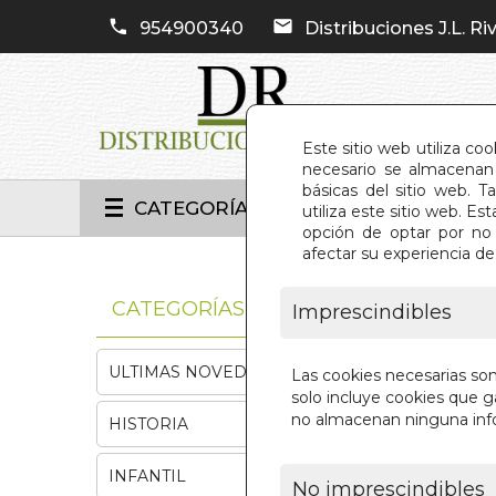
954900340
Distribuciones J.L. Riv
Este sitio web utiliza co
necesario se almacenan 
básicas del sitio web. 
CATEGORÍAS
utiliza este sitio web. 
opción de optar por no 
afectar su experiencia d
INIC
CATEGORÍAS
Imprescindibles
ULTIMAS NOVEDADES
Las cookies necesarias so
solo incluye cookies que ga
no almacenan ninguna inf
HISTORIA
INFANTIL
No imprescindibles