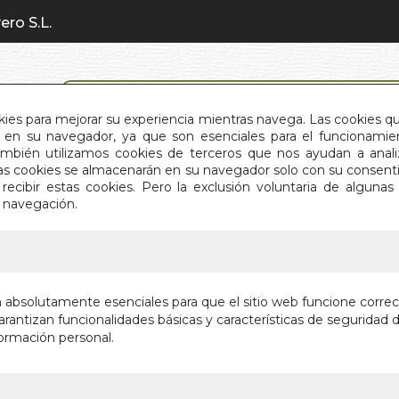
ero S.L.
BÚSQUEDA AVANZADA
okies para mejorar su experiencia mientras navega. Las cookies q
en su navegador, ya que son esenciales para el funcionamient
También utilizamos cookies de terceros que nos ayudan a an
INICIO
QUIÉNES SOMOS
C
Estas cookies se almacenarán en su navegador solo con su consent
recibir estas cookies. Pero la exclusión voluntaria de alguna
e navegación.
IO
>
RESULTADO BÚSQUEDA
son los resultados de tu búsqueda: arkano books
n absolutamente esenciales para que el sitio web funcione corre
(32)
rantizan funcionalidades básicas y características de seguridad d
ormación personal.
(133)
(1)
O Y SALUD
(16)