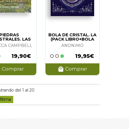
PIEDRAS
BOLA DE CRISTAL. LA
STRALES. LAS
(PACK LIBRO+BOLA
ORACULO)
DE CRISTAL)
CCA CAMPBELL
ANONIMO
19,90€
19,95€
Comprar
Comprar
rando del 1 al 20
ltima