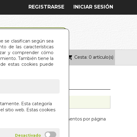
REGISTRARSE
INICIAR SESIÓN
ue se clasifican según sea
o de las características
alizar y comprender cómo
Cesta: 0 artículo(s)
ONTACTO
imiento. También tiene la
s de estas cookies puede
ctamente. Esta categoría
el sitio web. Estas cookies
Mostrar:
elementos por página