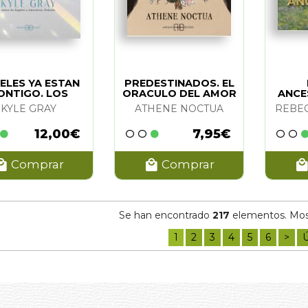
OND MOODY Y PAUL PERRY
(1)
SUNADOMARI
(1)
ALSKI
(1)
SANDLER
(1)
ELES YA ESTAN
PREDESTINADOS. EL
 BUCHANAN
(1)
ONTIGO. LOS
ORACULO DEL AMOR
ANCE
(
KYLE GRAY
ATHENE NOCTUA
REBE
. MOHN
(1)
ANE
(1)
12,00€
7,95€
ID
E GAILING
(1)
Comprar
Comprar
LQUIST
(1)
 DIMARCO
(1)
NGENDRE
(1)
Se han encontrado
217
elementos. Most
 CANNON
(1)
1
2
3
4
5
6
>
Ú
E BERNSTEIN
(1)
LAND Y LAUREN RAINBOW
(1)
ARD
(1)