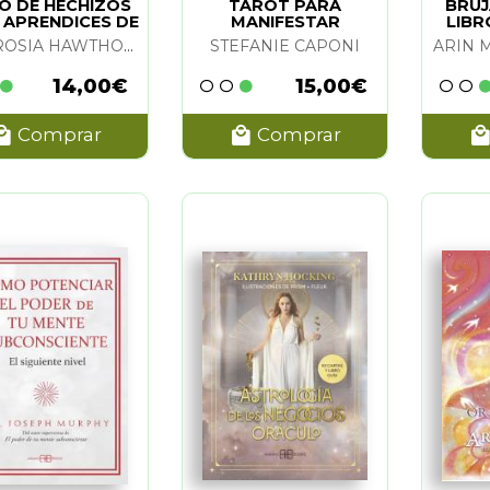
ONTANO
O DE HECHIZOS
(1)
TAROT PARA
BRUJ
 APRENDICES DE
MANIFESTAR
LIBR
 DARCEY
BRUJAS
(1)
AMBROSIA HAWTHORN
STEFANIE CAPONI
INN
(1)
14,00€
15,00€
TE PETERS Y BARBARA MEIKLEJOHN-FREE
(1)
Comprar
Comprar
IRTUE Y JENNY ROSS
(1)
NNINGHAM
(4)
ONIO PORTELA
(1)
OHN-FREE
HOCKING
(1)
ALLAGHER
(1)
IÑO
(1)
(2)
MERCIER
(1)
RNE
(1)
WAHBEH
(1)
WEBSTER
(2)