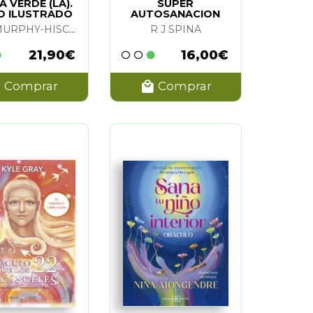
A VERDE (LA).
SUPER
O ILUSTRADO
AUTOSANACION
ARIN MURPHY-HISCOCK
R J SPINA
21,90€
16,00€
Comprar
Comprar