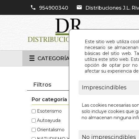
954900340
Distribuciones J.L. Riv
Este sitio web utiliza co
necesario se almacenan 
básicas del sitio web. 
CATEGORÍAS
utiliza este sitio web. 
opción de optar por no 
afectar su experiencia d
INIC
Filtros
Imprescindibles
Por categoría
Estos 
Las cookies necesarias so
Esoterismo
(133)
Autoayuda
solo incluye cookies que ga
no almacenan ninguna inf
Autoayuda
(32)
Esoterismo
Orientalismo
(26)
Historia
No imprescindibles
NATURISMO Y SALUD
(16)
NATURISM