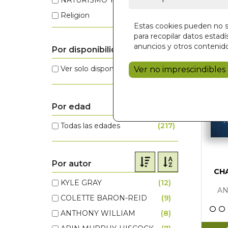
Religion
(3)
Orientalis
Estas cookies pueden no se
Ultimas Novedades
(2)
Religion
para recopilar datos estadís
Historia
(1)
Ultimas No
anuncios y otros contenido
Por disponibilidad
Ver solo disponibles
(213)
Ver no imprescindibles
Por edad
Todas las edades
(217)
Por autor
CH
KYLE GRAY
(12)
ANTHONY 
AN
COLETTE BARON-REID
(9)
ARIN MUR
ANTHONY WILLIAM
(8)
GRAHAM 