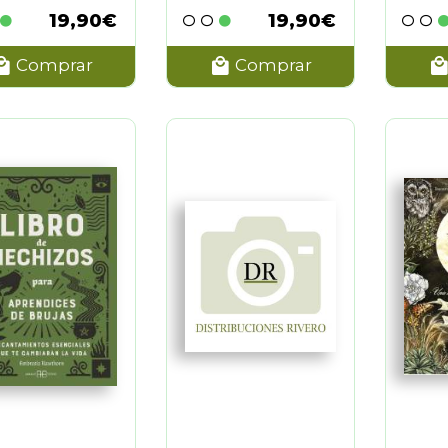
(2)
19,90€
19,90€
 FIEBIG Y EVELIN BÜRGER
(2)
S
(2)
Comprar
Comprar
 NEWTON
(2)
ONZALEZ-WIPPLER
(2)
NNE JACKSON
(2)
GLASS
(1)
 SMITH Y JOHN ASTROP
(1)
 SOLEIKA LLOP
(1)
 CATRIS
(1)
RAPHAELL
(3)
LAO PONS
(2)
 CAPONI
(3)
PHY HISCOCK
(1)
AND
(1)