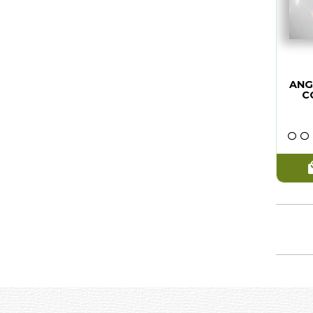
DR. RAYMOND MOODY Y PAUL PERRY
(1)
DR. RAYM
KANSHU SUNADOMARI
(1)
KANSHU 
MITXEL G. MOHN
(1)
GARY KOW
MICHAEL SANDLER
(1)
MICHAEL 
ANG
MJ CULLIANE
(1)
MICHELLE
C
GARY KOWALSKI
(1)
MITXEL G
MICHELLE BUCHANAN
(1)
MJ CULLI
ALBERTO VILLOLDO Y COLETTE BARON-RE
(1)
STEPHANI
STEPHANIE GAILING
(1)
DIANE AH
AMBROSIA HAWTHORN
(1)
MARYANN
DIANE AHLQUIST
(1)
NINA MO
MARYANN DIMARCO
(1)
DOLORES
NINA MONGENDRE
(1)
GABRIELL
DOLORES CANNON
(1)
JOHN HOL
GABRIELLE BERNSTEIN
(1)
KERRY W