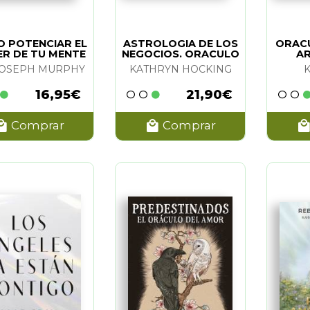
OLAND
(2)
ADA
(2)
 POTENCIAR EL
ASTROLOGIA DE LOS
ORACU
IRTUE Y RADLEIGH VALENTINE
(1)
R DE TU MENTE
NEGOCIOS. ORACULO
A
BCONSCIENTE
 TRISTAN LLOP
(1)
JOSEPH MURPHY
KATHRYN HOCKING
SHIMON HALEVI
(1)
16,95€
21,90€
WATTERSON
(1)
Comprar
Comprar
NE
(1)
MITH
(1)
UAG / LYDIA SHAMMY
(1)
E ALVAREZ Y GUILLERMO H.C.
(1)
NNE TAYLOR
(1)
NCHEZ
(1)
MPOBASSO
(1)
VILLOLDO Y COLETTE BARON-REID
(1)
A HAWTHORN
(1)