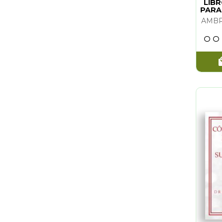
CAROLINE SMITH Y JOHN ASTROP
(1)
MARIO M
LIBR
PARA
PAUL AURAND
(1)
CHERALYN
ANASTASIA CATRIS
(1)
DENISE L
MARIO MONTANO
(1)
FLAVIA KA
PATRICIA MERCIER
(1)
DOREEN V
OLIVER NIÑO
(1)
SCOTT CU
JOSE ANTONIO PORTELA
(1)
JOSE ANT
FLAVIA KATE PETERS Y BARBARA MEIKLEJ
(1)
KATHRYN 
Z'EV BEN SHIMON HALEVI
(1)
KIRSTY G
KATHRYN HOCKING
(1)
OLIVER N
DOREEN VIRTUE Y JENNY ROSS
(1)
OSHO
ARIN MURPHY HISCOCK
(1)
PATRICIA 
KIRSTY GALLAGHER
(1)
FIONA HO
CHERALYN DARCEY
(1)
HELANE 
FIONA HORNE
(1)
RICHARD 