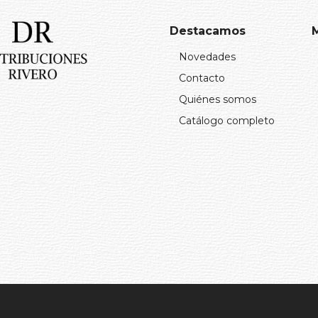
JAS
(1)
LEY
(1)
Destacamos
IBAL
(1)
Novedades
AYALES
(1)
Contacto
 MARTHA LOUISE Y ELISABETH NORDENG
(1)
Quiénes somos
NORDENG
CADAL
(1)
Catálogo completo
BARON REID
(1)
CHURCH
(1)
NDA DAVIES
(1)
ROAN ROBBINS
(1)
ORRIS
(1)
ANCH MATUTE
(1)
ASCA ROLIN
(1)
LSON
(1)
 COSTA
(1)