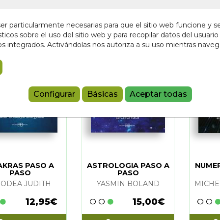
mo
(26)
r particularmente necesarias para que el sitio web funcione y s
(3)
ticos sobre el uso del sitio web y para recopilar datos del usuario 
vedades
(2)
s integrados. Activándolas nos autoriza a su uso mientras nave
Configurar
Básicas
Aceptar todas
AKRAS PASO A
ASTROLOGIA PASO A
NUME
PASO
PASO
WILLIAM
(8)
ODEA JUDITH
YASMIN BOLAND
PHY-HISCOCK
(7)
12,95€
15,00€
HANCOCK
(1)