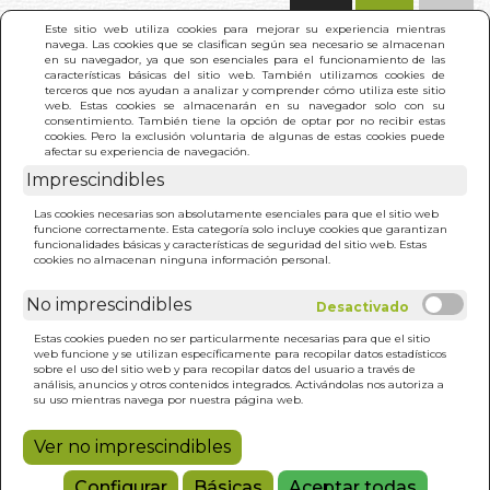
(0)
Este sitio web utiliza cookies para mejorar su experiencia mientras
navega. Las cookies que se clasifican según sea necesario se almacenan
en su navegador, ya que son esenciales para el funcionamiento de las
características básicas del sitio web. También utilizamos cookies de
terceros que nos ayudan a analizar y comprender cómo utiliza este sitio
web. Estas cookies se almacenarán en su navegador solo con su
consentimiento. También tiene la opción de optar por no recibir estas
cookies. Pero la exclusión voluntaria de algunas de estas cookies puede
afectar su experiencia de navegación.
Imprescindibles
INICIO
>
POLITICA, IDENTIDAD Y PENSAMIENTO
Las cookies necesarias son absolutamente esenciales para que el sitio web
SOCIAL EN R. D.
funcione correctamente. Esta categoría solo incluye cookies que garantizan
funcionalidades básicas y características de seguridad del sitio web. Estas
cookies no almacenan ninguna información personal.
No imprescindibles
Estas cookies pueden no ser particularmente necesarias para que el sitio
web funcione y se utilizan específicamente para recopilar datos estadísticos
sobre el uso del sitio web y para recopilar datos del usuario a través de
análisis, anuncios y otros contenidos integrados. Activándolas nos autoriza a
su uso mientras navega por nuestra página web.
Ver no imprescindibles
Configurar
Básicas
Aceptar todas