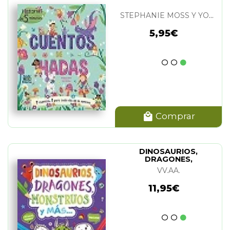
STEPHANIE MOSS Y YOSS SANCHEZ
5,95€
Comprar
DINOSAURIOS,
DRAGONES,
MONSTRUOS Y MAS...
VV.AA.
11,95€