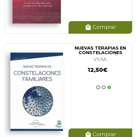
Comprar
NUEVAS TERAPIAS EN
CONSTELACIONES
FAMILIARES (N/E)
VV.AA.
12,50€
Comprar