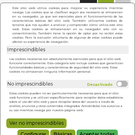
(0)
Este sitio web utiliza cookies para mejorar su experiencia mientras
navega. Las cookies que se clasifican según sea necesario se almacenan
en su navegador, ya que son esenciales para el funcionamiento de las
características básicas del sitio web. También utilizamos cookies de
terceros que nos ayudan a analizar y comprender cómo utiliza este sitio
web. Estas cookies se almacenarán en su navegador solo con su
consentimiento. También tiene la opción de optar por no recibir estas
cookies. Pero la exclusión voluntaria de algunas de estas cookies puede
afectar su experiencia de navegación.
Imprescindibles
INICIO
>
OBSIDIANA. PIEDRA SAGRADA DE
Las cookies necesarias son absolutamente esenciales para que el sitio web
SANACION
funcione correctamente. Esta categoría solo incluye cookies que garantizan
funcionalidades básicas y características de seguridad del sitio web. Estas
cookies no almacenan ninguna información personal.
No imprescindibles
Estas cookies pueden no ser particularmente necesarias para que el sitio
web funcione y se utilizan específicamente para recopilar datos estadísticos
sobre el uso del sitio web y para recopilar datos del usuario a través de
análisis, anuncios y otros contenidos integrados. Activándolas nos autoriza a
su uso mientras navega por nuestra página web.
Ver no imprescindibles
Configurar
Básicas
Aceptar todas