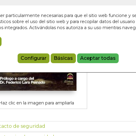
¡Últimas unida
30,00 €
r particularmente necesarias para que el sitio web funcione y s
ticos sobre el uso del sitio web y para recopilar datos del usuario 
s integrados. Activándolas nos autoriza a su uso mientras nave
Añadir a 
9788498272
Configurar
Básicas
Aceptar todas
Haz clic en la imagen para ampliarla
tacto de seguridad