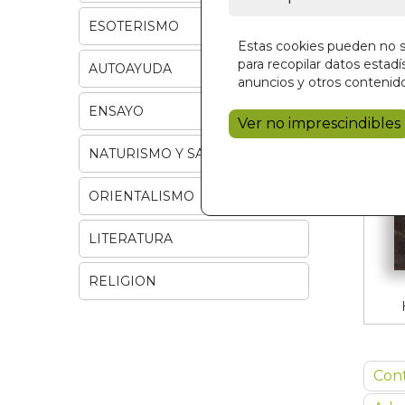
ESOTERISMO
Estas cookies pueden no se
para recopilar datos estadís
AUTOAYUDA
anuncios y otros contenido
ENSAYO
Ver no imprescindibles
NATURISMO Y SALUD
ORIENTALISMO
LITERATURA
RELIGION
Con