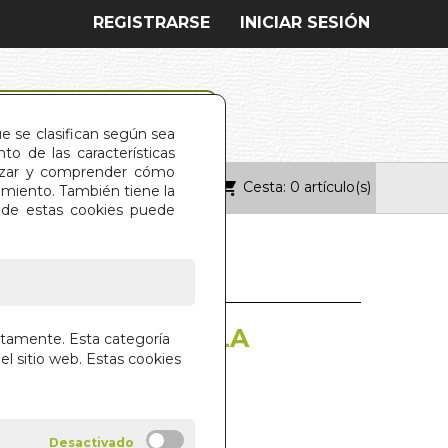
REGISTRARSE
INICIAR SESIÓN
ue se clasifican según sea
o de las características
alizar y comprender cómo
Cesta: 0 artículo(s)
ONTACTO
imiento. También tiene la
s de estas cookies puede
Y MAS ALLA EN LA
ctamente. Esta categoría
NTIGUA
el sitio web. Estas cookies
 TIEMBLO MAGRO
IAL DILEMA S.L.