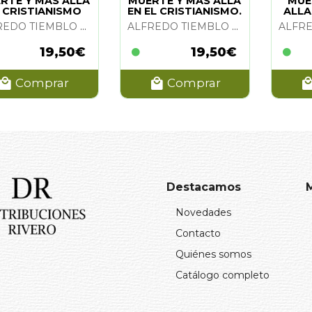
RTE Y MAS ALLA
MUERTE Y MAS ALLA
MUE
 CRISTIANISMO
EN EL CRISTIANISMO.
ALLA
TIGUO. VOL. II
VOL I
A
ALFREDO TIEMBLO MAGRO
ALFREDO TIEMBLO MAGRO
19,50€
19,50€
Comprar
Comprar
Destacamos
Novedades
Contacto
Quiénes somos
Catálogo completo