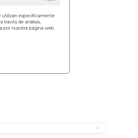
des!
e utilizan específicamente
a través de análisis,
ga por nuestra página web.
la cesta
420