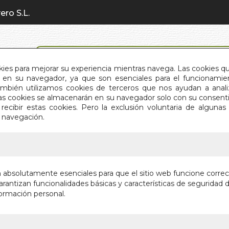
ero S.L.
BÚSQUEDA AVANZADA
okies para mejorar su experiencia mientras navega. Las cookies q
en su navegador, ya que son esenciales para el funcionamient
También utilizamos cookies de terceros que nos ayudan a an
INICIO
QUIÉNES SOMOS
C
Estas cookies se almacenarán en su navegador solo con su consent
recibir estas cookies. Pero la exclusión voluntaria de alguna
e navegación.
IO
>
MUERTE Y MAS ALLA EN LA ROMA ANTIGUA
MUERTE 
n absolutamente esenciales para que el sitio web funcione corre
ROMA A
rantizan funcionalidades básicas y características de seguridad d
ormación personal.
Autor:
ALFREDO
Editorial:
EDITOR