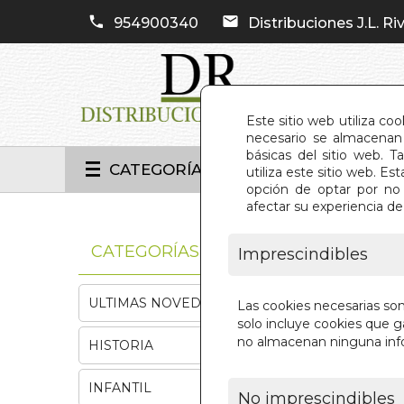
954900340
Distribuciones J.L. Riv
Este sitio web utiliza co
necesario se almacenan 
básicas del sitio web. 
CATEGORÍAS
utiliza este sitio web. 
opción de optar por no 
afectar su experiencia d
INIC
CATEGORÍAS
Imprescindibles
ULTIMAS NOVEDADES
Las cookies necesarias so
solo incluye cookies que ga
no almacenan ninguna inf
HISTORIA
INFANTIL
No imprescindibles