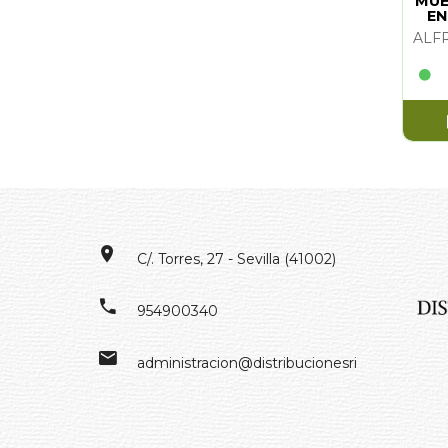
MUE
EN
AN
C/. Torres, 27 - Sevilla (41002)
954900340
administracion@distribucionesrivero.es