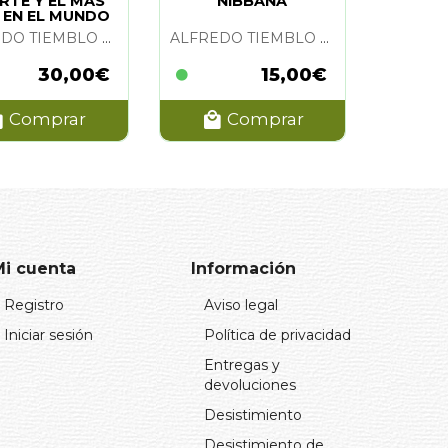
RTE Y EL MAS
NIBBANA
 EN EL MUNDO
NTIGUO, LA
ALFREDO TIEMBLO MAGRO
ALFREDO TIEMBLO MAGRO
30,00€
15,00€
Comprar
Comprar
Mi cuenta
Información
Registro
Aviso legal
Iniciar sesión
Política de privacidad
Entregas y
devoluciones
Desistimiento
Desistimiento de