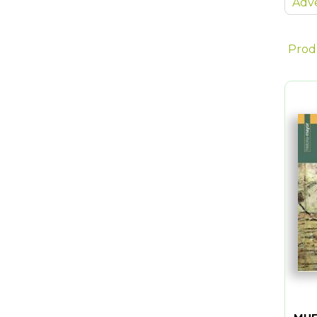
Adve
Prod