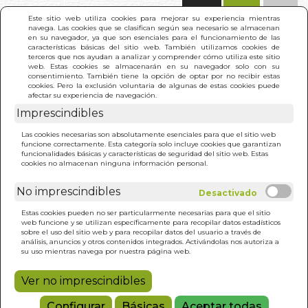
(0)
Este sitio web utiliza cookies para mejorar su experiencia mientras
navega. Las cookies que se clasifican según sea necesario se almacenan
en su navegador, ya que son esenciales para el funcionamiento de las
características básicas del sitio web. También utilizamos cookies de
terceros que nos ayudan a analizar y comprender cómo utiliza este sitio
web. Estas cookies se almacenarán en su navegador solo con su
consentimiento. También tiene la opción de optar por no recibir estas
cookies. Pero la exclusión voluntaria de algunas de estas cookies puede
afectar su experiencia de navegación.
Imprescindibles
INICIO
>
MUERTE Y MAS ALLA EN EL CRISTIANISMO.
Las cookies necesarias son absolutamente esenciales para que el sitio web
VOL I
funcione correctamente. Esta categoría solo incluye cookies que garantizan
funcionalidades básicas y características de seguridad del sitio web. Estas
cookies no almacenan ninguna información personal.
No imprescindibles
Estas cookies pueden no ser particularmente necesarias para que el sitio
web funcione y se utilizan específicamente para recopilar datos estadísticos
sobre el uso del sitio web y para recopilar datos del usuario a través de
análisis, anuncios y otros contenidos integrados. Activándolas nos autoriza a
su uso mientras navega por nuestra página web.
Ver no imprescindibles
Configurar
Básicas
Aceptar todas