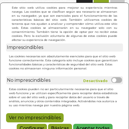
(0)
Este sitio web utiliza cookies para mejorar su experiencia mientras
navega. Las cookies que se clasifican según sea necesario se almacenan
en su navegador, ya que son esenciales para el funcionamiento de las
características básicas del sitio web. También utilizamos cookies de
terceros que nos ayudan a analizar y comprender cómo utiliza este sitio
web. Estas cookies se almacenarán en su navegador solo con su
consentimiento. También tiene la opción de optar por no recibir estas
cookies. Pero la exclusión voluntaria de algunas de estas cookies puede
afectar su experiencia de navegación.
Imprescindibles
INICIO
>
MONASTERIO CISTERCIENSE DE SANTA
Las cookies necesarias son absolutamente esenciales para que el sitio web
MARIA DE VALDEIGLESIAS
funcione correctamente. Esta categoría solo incluye cookies que garantizan
funcionalidades básicas y características de seguridad del sitio web. Estas
cookies no almacenan ninguna información personal.
No imprescindibles
Estas cookies pueden no ser particularmente necesarias para que el sitio
web funcione y se utilizan específicamente para recopilar datos estadísticos
sobre el uso del sitio web y para recopilar datos del usuario a través de
análisis, anuncios y otros contenidos integrados. Activándolas nos autoriza a
su uso mientras navega por nuestra página web.
Ver no imprescindibles
Configurar
Básicas
Aceptar todas