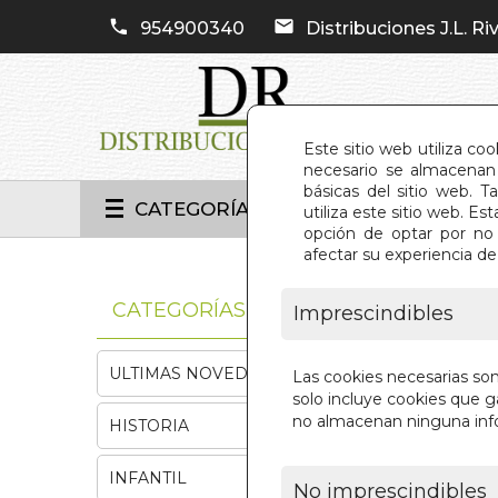
954900340
Distribuciones J.L. Riv
Este sitio web utiliza co
necesario se almacenan 
básicas del sitio web. 
CATEGORÍAS
utiliza este sitio web. 
opción de optar por no 
afectar su experiencia d
INIC
CATEGORÍAS
Imprescindibles
ULTIMAS NOVEDADES
Las cookies necesarias so
solo incluye cookies que ga
no almacenan ninguna inf
HISTORIA
INFANTIL
No imprescindibles