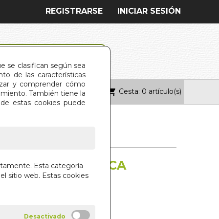
REGISTRARSE
INICIAR SESIÓN
ue se clasifican según sea
o de las características
alizar y comprender cómo
Cesta: 0 artículo(s)
ONTACTO
imiento. También tiene la
s de estas cookies puede
A DE LA REPUBLICA
ctamente. Esta categoría
CANA
el sitio web. Estas cookies
OYA PONS
CALLES