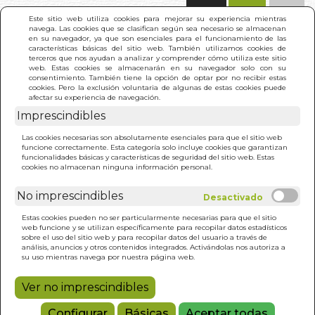
(0)
Este sitio web utiliza cookies para mejorar su experiencia mientras
navega. Las cookies que se clasifican según sea necesario se almacenan
en su navegador, ya que son esenciales para el funcionamiento de las
características básicas del sitio web. También utilizamos cookies de
terceros que nos ayudan a analizar y comprender cómo utiliza este sitio
web. Estas cookies se almacenarán en su navegador solo con su
consentimiento. También tiene la opción de optar por no recibir estas
cookies. Pero la exclusión voluntaria de algunas de estas cookies puede
afectar su experiencia de navegación.
Imprescindibles
INICIO
>
MISTERIOS PSICODELICOS DE LO
Las cookies necesarias son absolutamente esenciales para que el sitio web
FEMENINO
funcione correctamente. Esta categoría solo incluye cookies que garantizan
funcionalidades básicas y características de seguridad del sitio web. Estas
cookies no almacenan ninguna información personal.
No imprescindibles
Estas cookies pueden no ser particularmente necesarias para que el sitio
web funcione y se utilizan específicamente para recopilar datos estadísticos
sobre el uso del sitio web y para recopilar datos del usuario a través de
análisis, anuncios y otros contenidos integrados. Activándolas nos autoriza a
su uso mientras navega por nuestra página web.
Ver no imprescindibles
Configurar
Básicas
Aceptar todas