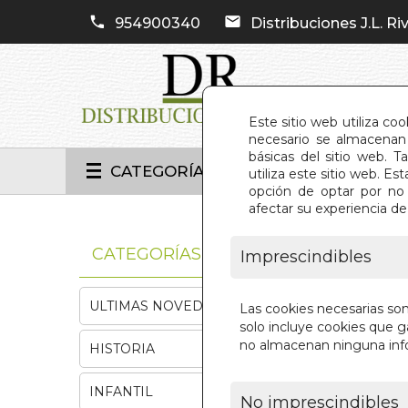
954900340
Distribuciones J.L. Riv
Este sitio web utiliza co
necesario se almacenan 
básicas del sitio web. 
CATEGORÍAS
utiliza este sitio web. 
opción de optar por no 
afectar su experiencia d
INIC
CATEGORÍAS
Imprescindibles
ULTIMAS NOVEDADES
Las cookies necesarias so
solo incluye cookies que ga
no almacenan ninguna inf
HISTORIA
INFANTIL
No imprescindibles