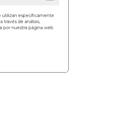
e utilizan específicamente
a través de análisis,
ga por nuestra página web.
la cesta
482