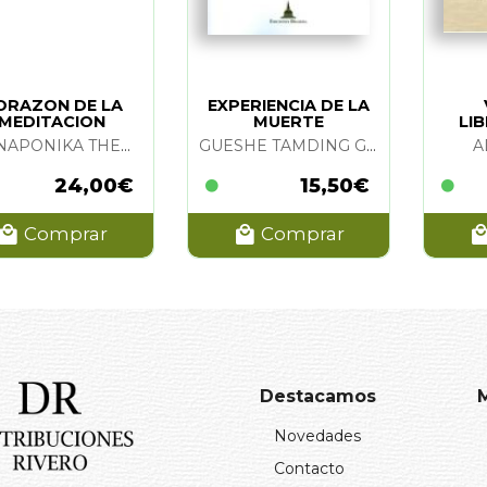
ORAZON DE LA
EXPERIENCIA DE LA
MEDITACION
MUERTE
LIB
BUDISTA. EL
CONSCIENTE. LA
NYANAPONIKA THERA
GUESHE TAMDING GUIATSO
A
24,00€
15,50€
Comprar
Comprar
Destacamos
Novedades
Contacto