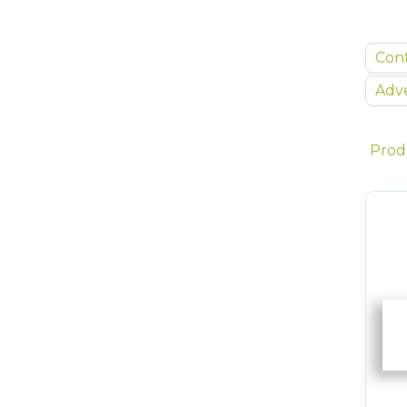
Con
Adve
Prod