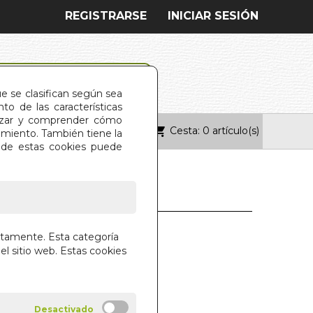
REGISTRARSE
INICIAR SESIÓN
ue se clasifican según sea
o de las características
alizar y comprender cómo
Cesta: 0 artículo(s)
ONTACTO
imiento. También tiene la
s de estas cookies puede
JES POR LA INDIA
ctamente. Esta categoría
A
el sitio web. Estas cookies
CALLE
ONES LIBRERIA ARGENTINA