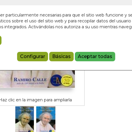
En stock
17,50 €
r particularmente necesarias para que el sitio web funcione y s
ticos sobre el uso del sitio web y para recopilar datos del usuario 
s integrados. Activándolas nos autoriza a su uso mientras nave
Añadir a 
9788499501
Configurar
Básicas
Aceptar todas
Haz clic en la imagen para ampliarla