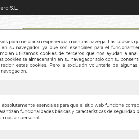
ero S.L.
BÚSQUEDA AVANZADA
okies para mejorar su experiencia mientras navega. Las cookies q
en su navegador, ya que son esenciales para el funcionamient
También utilizamos cookies de terceros que nos ayudan a an
INICIO
QUIÉNES SOMOS
C
Estas cookies se almacenarán en su navegador solo con su consent
recibir estas cookies. Pero la exclusión voluntaria de alguna
e navegación.
IO
>
MIS VIAJES POR LA INDIA SAGRADA
MIS VIA
n absolutamente esenciales para que el sitio web funcione corre
SAGRAD
rantizan funcionalidades básicas y características de seguridad d
ormación personal.
Autor:
RAMIRO 
Editorial:
EDICI