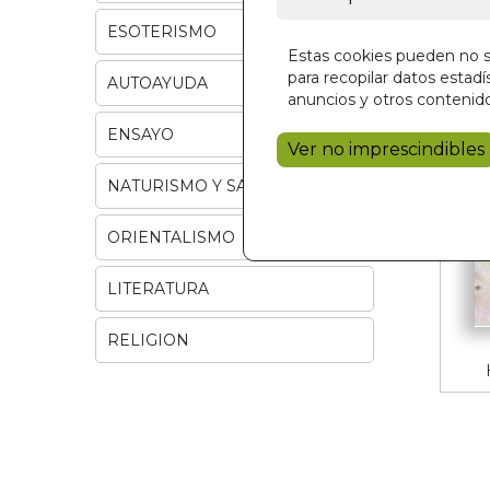
ESOTERISMO
Estas cookies pueden no se
para recopilar datos estadís
AUTOAYUDA
anuncios y otros contenido
ENSAYO
Ver no imprescindibles
NATURISMO Y SALUD
ORIENTALISMO
LITERATURA
RELIGION