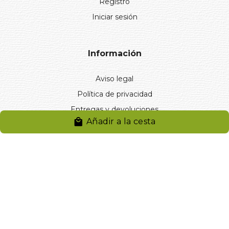
Registro
Iniciar sesión
Información
Aviso legal
Política de privacidad
Entregas y devoluciones
Añadir a la cesta
Desistimiento
Desistimiento de compra
Reclamaciones
Cookies
Gestionar cookies