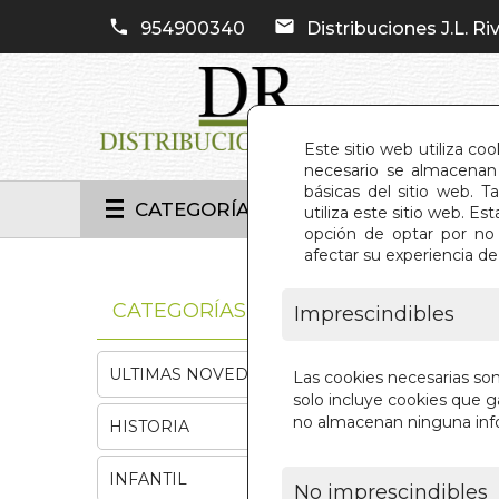
954900340
Distribuciones J.L. Riv
Este sitio web utiliza co
necesario se almacenan 
básicas del sitio web. 
CATEGORÍAS
utiliza este sitio web. 
opción de optar por no 
afectar su experiencia d
INIC
CATEGORÍAS
Imprescindibles
ULTIMAS NOVEDADES
Las cookies necesarias so
solo incluye cookies que ga
no almacenan ninguna inf
HISTORIA
INFANTIL
No imprescindibles