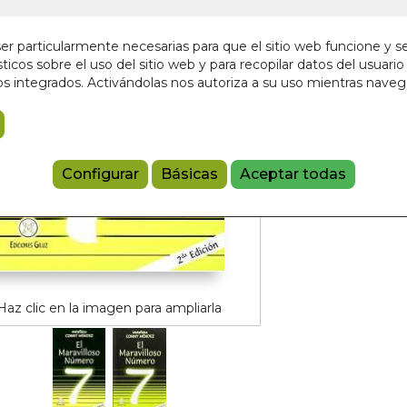
9,95 €
r particularmente necesarias para que el sitio web funcione y s
ticos sobre el uso del sitio web y para recopilar datos del usuario 
Añadir a 
s integrados. Activándolas nos autoriza a su uso mientras nave
9789803690
Configurar
Básicas
Aceptar todas
Haz clic en la imagen para ampliarla