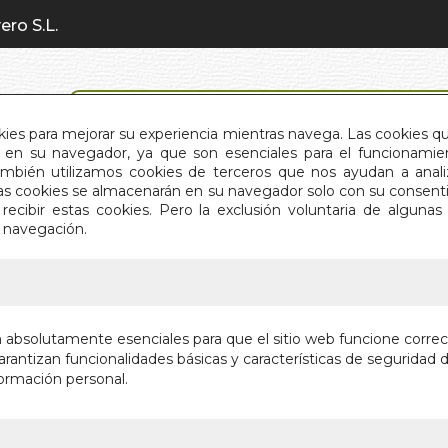
ero S.L.
BÚSQUEDA AVANZADA
okies para mejorar su experiencia mientras navega. Las cookies q
en su navegador, ya que son esenciales para el funcionamient
También utilizamos cookies de terceros que nos ayudan a an
INICIO
QUIÉNES SOMOS
C
Estas cookies se almacenarán en su navegador solo con su consent
recibir estas cookies. Pero la exclusión voluntaria de alguna
e navegación.
IO
>
MARAVILLOSO NUMERO 7
MARAVI
n absolutamente esenciales para que el sitio web funcione corre
rantizan funcionalidades básicas y características de seguridad d
Autor:
CONNY 
ormación personal.
Editorial:
EDICI
En stock