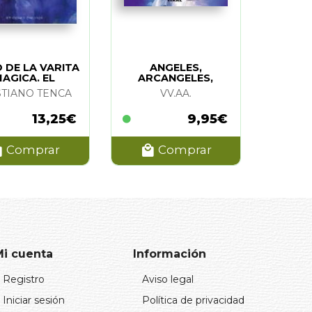
 DE LA VARITA
ANGELES,
AGICA. EL
ARCANGELES,
QUERUBINES.
STIANO TENCA
VV.AA.
COMUNICACION,
ELEMENTOS
13,25€
9,95€
Comprar
Comprar
Mi cuenta
Información
Registro
Aviso legal
Iniciar sesión
Política de privacidad