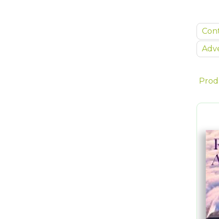
Con
Adve
Prod