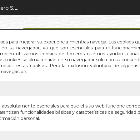
ero S.L.
BÚSQUEDA AVANZADA
okies para mejorar su experiencia mientras navega. Las cookies q
en su navegador, ya que son esenciales para el funcionamient
También utilizamos cookies de terceros que nos ayudan a an
INICIO
QUIÉNES SOMOS
C
Estas cookies se almacenarán en su navegador solo con su consent
recibir estas cookies. Pero la exclusión voluntaria de alguna
e navegación.
IO
>
MANDALAS PARA LA PAZ
MANDAL
n absolutamente esenciales para que el sitio web funcione corre
rantizan funcionalidades básicas y características de seguridad d
Autor:
LAURA P
ormación personal.
Editorial:
LEA
Sin stock