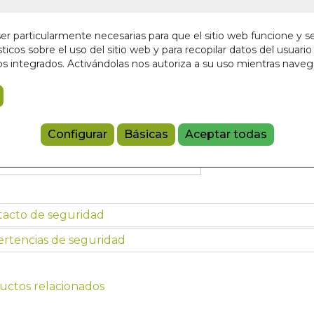
6,00 €
r particularmente necesarias para que el sitio web funcione y s
ticos sobre el uso del sitio web y para recopilar datos del usuario 
Añadir a 
s integrados. Activándolas nos autoriza a su uso mientras nave
9789876348
Configurar
Básicas
Aceptar todas
Haz clic en la imagen para ampliarla
tacto de seguridad
rtencias de seguridad
uctos relacionados