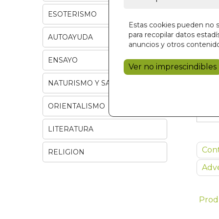
ESOTERISMO
Estas cookies pueden no se
para recopilar datos estadís
AUTOAYUDA
anuncios y otros contenido
ENSAYO
Ver no imprescindibles
NATURISMO Y SALUD
ORIENTALISMO
LITERATURA
Con
RELIGION
Adve
Prod