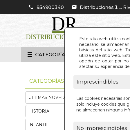
954900340
Distribuciones J.L. Riv
Este sitio web utiliza co
necesario se almacenan 
básicas del sitio web. 
CATEGORÍAS
utiliza este sitio web. 
opción de optar por no 
afectar su experiencia d
INIC
CATEGORÍAS
Imprescindibles
ULTIMAS NOVEDADES
Las cookies necesarias so
solo incluye cookies que ga
no almacenan ninguna inf
HISTORIA
INFANTIL
No imprescindibles