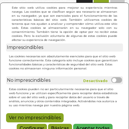
(0)
Este sitio web utiliza cookies para mejorar su experiencia mientras
navega. Las cookies que se clasifican según sea necesario se almacenan
en su navegador, ya que son esenciales para el funcionamiento de las
características básicas del sitio web. También utilizamos cookies de
terceros que nos ayudan a analizar y comprender cómo utiliza este sitio
web. Estas cookies se almacenarán en su navegador solo con su
consentimiento. También tiene la opción de optar por no recibir estas
cookies. Pero la exclusión voluntaria de algunas de estas cookies puede
afectar su experiencia de navegación.
Imprescindibles
INICIO
>
LUJURIA, SADICOS, POSESIVOS Y
Las cookies necesarias son absolutamente esenciales para que el sitio web
JUSTICIEROS
funcione correctamente. Esta categoría solo incluye cookies que garantizan
funcionalidades básicas y características de seguridad del sitio web. Estas
cookies no almacenan ninguna información personal.
No imprescindibles
Estas cookies pueden no ser particularmente necesarias para que el sitio
web funcione y se utilizan específicamente para recopilar datos estadísticos
sobre el uso del sitio web y para recopilar datos del usuario a través de
análisis, anuncios y otros contenidos integrados. Activándolas nos autoriza a
su uso mientras navega por nuestra página web.
Ver no imprescindibles
Configurar
Básicas
Aceptar todas