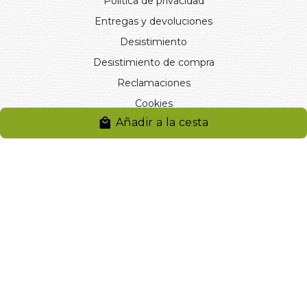
Política de privacidad
Entregas y devoluciones
Desistimiento
Desistimiento de compra
Reclamaciones
Cookies
Añadir a la cesta
Gestionar cookies
© 2024. Distribuciones J.L. Rivero S.L.. Desarrollado por
Arminet
Software&web