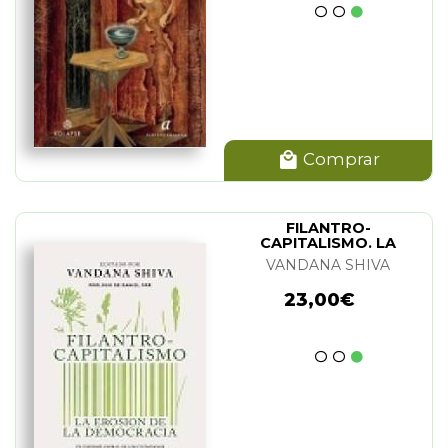
Comprar
FILANTRO-
CAPITALISMO. LA
EROSION DE LA
VANDANA SHIVA
DEMOCRACIA
23,00€