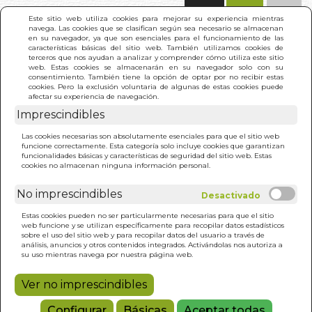
(0)
Este sitio web utiliza cookies para mejorar su experiencia mientras
navega. Las cookies que se clasifican según sea necesario se almacenan
en su navegador, ya que son esenciales para el funcionamiento de las
características básicas del sitio web. También utilizamos cookies de
terceros que nos ayudan a analizar y comprender cómo utiliza este sitio
web. Estas cookies se almacenarán en su navegador solo con su
consentimiento. También tiene la opción de optar por no recibir estas
cookies. Pero la exclusión voluntaria de algunas de estas cookies puede
afectar su experiencia de navegación.
Imprescindibles
INICIO
>
LIDERAZGO PARA UNA ERA DE CONCIENCIA
Las cookies necesarias son absolutamente esenciales para que el sitio web
SUPERIOR
funcione correctamente. Esta categoría solo incluye cookies que garantizan
funcionalidades básicas y características de seguridad del sitio web. Estas
cookies no almacenan ninguna información personal.
No imprescindibles
Estas cookies pueden no ser particularmente necesarias para que el sitio
web funcione y se utilizan específicamente para recopilar datos estadísticos
sobre el uso del sitio web y para recopilar datos del usuario a través de
análisis, anuncios y otros contenidos integrados. Activándolas nos autoriza a
su uso mientras navega por nuestra página web.
Ver no imprescindibles
Configurar
Básicas
Aceptar todas