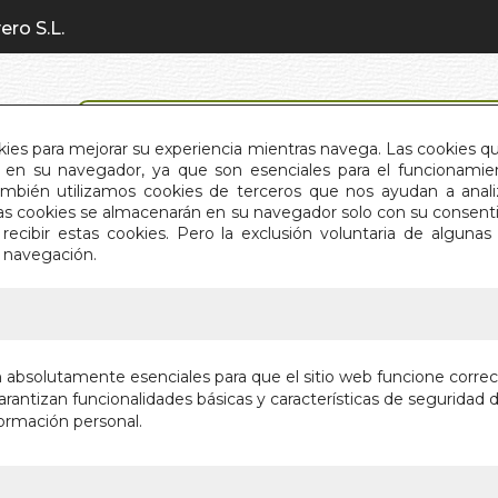
ero S.L.
BÚSQUEDA AVANZADA
okies para mejorar su experiencia mientras navega. Las cookies q
en su navegador, ya que son esenciales para el funcionamient
También utilizamos cookies de terceros que nos ayudan a an
INICIO
QUIÉNES SOMOS
C
Estas cookies se almacenarán en su navegador solo con su consent
recibir estas cookies. Pero la exclusión voluntaria de alguna
e navegación.
IO
>
LENGUAJE DEL ALMA, EL
LENGUAJ
n absolutamente esenciales para que el sitio web funcione corre
rantizan funcionalidades básicas y características de seguridad d
EL ARTE DE E
ormación personal.
Autor:
JOSEP S
Editorial:
GAIA