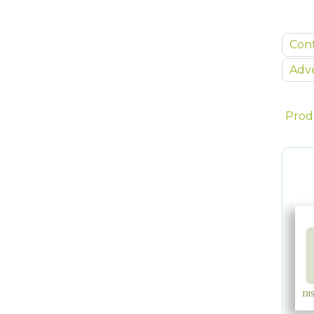
Con
Adve
Prod