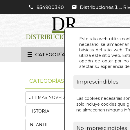
954900340
Distribuciones J.L. Riv
Este sitio web utiliza co
necesario se almacenan 
básicas del sitio web. 
CATEGORÍAS
utiliza este sitio web. 
opción de optar por no 
afectar su experiencia d
INIC
CATEGORÍAS
Imprescindibles
ULTIMAS NOVEDADES
Las cookies necesarias so
solo incluye cookies que ga
no almacenan ninguna inf
HISTORIA
INFANTIL
No imprescindibles